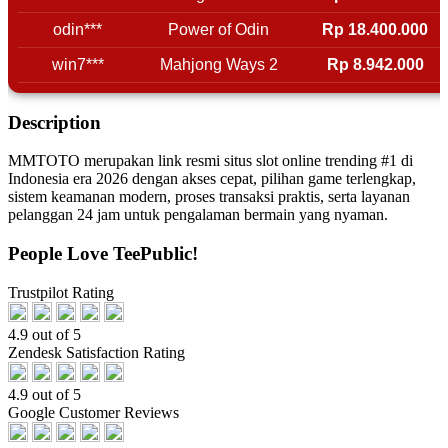
odin***
Power of Odin
Rp 18.400.000
win7***
Mahjong Ways 2
Rp 8.942.000
Description
MMTOTO merupakan link resmi situs slot online trending #1 di
Indonesia era 2026 dengan akses cepat, pilihan game terlengkap,
sistem keamanan modern, proses transaksi praktis, serta layanan
pelanggan 24 jam untuk pengalaman bermain yang nyaman.
People Love TeePublic!
Trustpilot Rating
4.9 out of 5
Zendesk Satisfaction Rating
4.9 out of 5
Google Customer Reviews