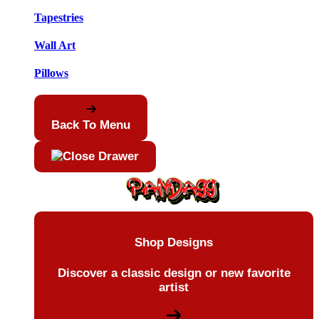
Tapestries
Wall Art
Pillows
Back To Menu
Shop Designs
Discover a classic design or new favorite
artist