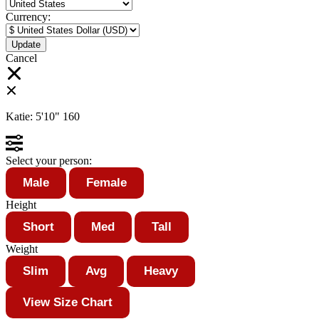
Currency:
Cancel
Katie:
5'10"
160
Select your person:
Male
Female
Height
Short
Med
Tall
Weight
Slim
Avg
Heavy
View Size Chart