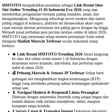
MMTOTO
mengukuhkan posisinya sebagai
Link Resmi Situs
Slot Online Trending #1 Di Indonesia Era 2026
yang siap
memberikan pengalaman bermain paling mutakhir, aman, dan
menguntungkan. Mengusung teknologi server modern dan sistem
paling unggul di kelasnya, platform ini menawarkan akses super
cepat menuju deretan permainan slot paling gacor dengan rtp tinggi.
Menjadi pusat perhatian para pecinta taruhan online di tahun 2026,
MMTOTO siap menemani setiap momen permainan Anda untuk
mengejar
Hadiah Maxwin Terbesar
secara maksimal setiap
harinya.
🔥 Link Resmi MMTOTO Trending 2026
Akses langsung
ke situs slot online resmi nomor 1 di Indonesia dengan
keamanan server terjamin, anti-blokir, dan performa super
stabil di tahun 2026.
💰 Peluang Maxwin & Sensasi JP Terbesar
Setiap baris
gulungan slot menghadirkan tingkat kemenangan (RTP)
tinggi yang membuka peluang raihan keuntungan spektakuler
setiap saat.
📱 Navigasi Modern & Responsif Lintas Perangkat
Didesain dengan antarmuka futuristik yang sangat ringan dan
mudah diakses baik melalui smartphone, tablet, maupun
komputer tanpa kendala.
⚡ Server Cepat & Transaksi Instant
Dukungan teknologi