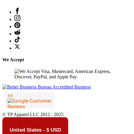
We Accept
© TP Apparel LLC 2012 - 2025
United States - $ USD