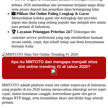
terbaru 2026 memastikan alur permainan berjalan tanpa delay
serta proses deposit dan penarikan dana berlangsung kilat.
🎰 Pilihan Slot Online Paling Lengkap & Gacor
Menyediakan koleksi game slot terlengkap dari provider
papan atas dunia yang sedang populer dan menjadi tren utama
para pemain di Indonesia.
🏆 Layanan Pelanggan Prioritas 24/7
Dukungan tim
customer service profesional yang siap memberikan bantuan
secara ramah, cepat, dan solutif setiap saat demi kenyamanan
bermain Anda.
Apa itu MMTOTO dan mengapa menjadi situs
slot online trending #1 di tahun 2026?
MMTOTO adalah platform resmi slot online terpercaya di Indonesia
yang populer di era 2026 karena menawarkan teknologi server super
cepat, sistem keamanan canggih, ketersediaan game slot gacor
dengan RTP tinggi, serta kemudahan akses anti-blokir bagi seluruh
pemain.