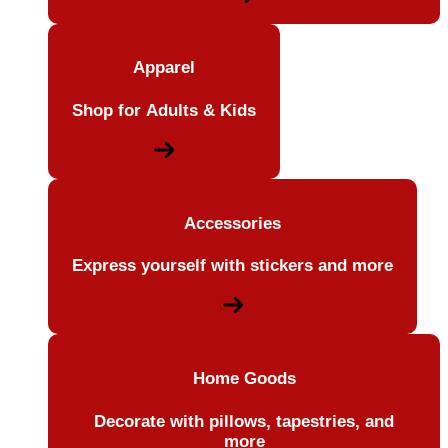
Apparel
Shop for Adults & Kids
Accessories
Express yourself with stickers and more
Home Goods
Decorate with pillows, tapestries, and
more