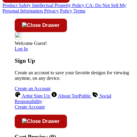
Product Safety
Intellectual Property Policy
CA: Do Not Sell My
Personal Information
Privacy Policy
Terms
Welcome Guest!
Log In
Sign Up
Create an account to save your favorite designs for viewing
anytime, on any device.
Create an Account
Artist Sign Up
About TeePublic
Social
Responsibility
Create Account
Cart Preview (0)