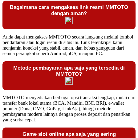
Bagaimana cara mengakses link resmi MMTOTO
dengan aman?
Anda dapat mengakses MMTOTO secara langsung melalui tombol
pendaftaran atau login resmi di situs ini. Link terenkripsi kami
menjamin koneksi yang stabil, aman, dan bebas gangguan dari
semua perangkat seperti Android, iOS, maupun PC.
Metode pembayaran apa saja yang tersedia di
MMTOTO?
MMTOTO menyediakan berbagai opsi transaksi lengkap, mulai dari
transfer bank lokal utama (BCA, Mandiri, BNI, BRI), e-wallet
populer (Dana, OVO, GoPay, LinkAja), hingga metode
pembayaran modern lainnya dengan proses deposit dan penarikan
yang serba cepat.
Game slot online apa saja yang sering