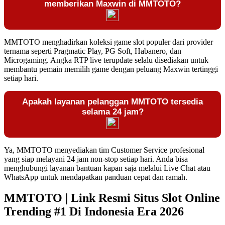
memberikan Maxwin di MMTOTO?
MMTOTO menghadirkan koleksi game slot populer dari provider
ternama seperti Pragmatic Play, PG Soft, Habanero, dan
Microgaming. Angka RTP live terupdate selalu disediakan untuk
membantu pemain memilih game dengan peluang Maxwin tertinggi
setiap hari.
Apakah layanan pelanggan MMTOTO tersedia
selama 24 jam?
Ya, MMTOTO menyediakan tim Customer Service profesional
yang siap melayani 24 jam non-stop setiap hari. Anda bisa
menghubungi layanan bantuan kapan saja melalui Live Chat atau
WhatsApp untuk mendapatkan panduan cepat dan ramah.
MMTOTO | Link Resmi Situs Slot Online
Trending #1 Di Indonesia Era 2026