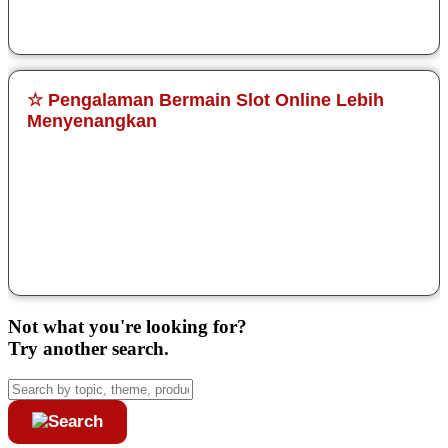
Fajar Wiratama
☆ Pengalaman Bermain Slot Online Lebih
Menyenangkan
Hal yang membuat saya tetap memilih MMTOTO adalah
variasi game yang menarik serta pengalaman bermain yang
lebih seru. Dengan konsep modern era 2026, MMTOTO
menghadirkan suasana hiburan slot online yang mengikuti
perkembangan terbaru.
Rizky Alvendra
Not what you're looking for?
Try another search.