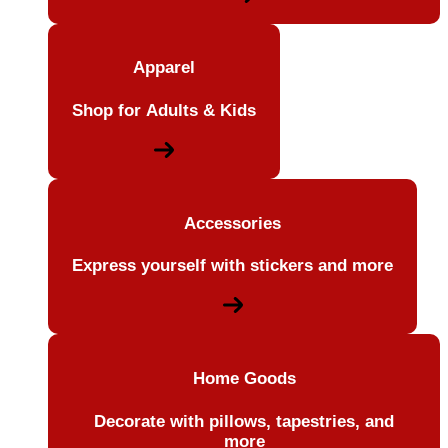
Apparel
Shop for Adults & Kids
Accessories
Express yourself with stickers and more
Home Goods
Decorate with pillows, tapestries, and
more