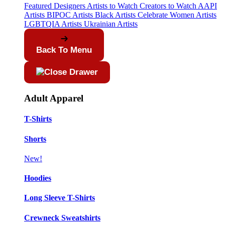
Featured Designers
Artists to Watch
Creators to Watch
AAPI
Artists
BIPOC Artists
Black Artists
Celebrate Women Artists
LGBTQIA Artists
Ukrainian Artists
Back To Menu
Adult Apparel
T-Shirts
Shorts
New!
Hoodies
Long Sleeve T-Shirts
Crewneck Sweatshirts