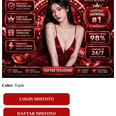
Color:
Topik
LOGIN MMTOTO
DAFTAR MMTOTO