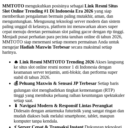
MMTOTO
mengukuhkan posisinya sebagai
Link Resmi Situs
Slot Online Trending #1 Di Indonesia Era 2026
yang siap
memberikan pengalaman bermain paling mutakhir, aman, dan
menguntungkan. Mengusung teknologi server modern dan sistem
paling unggul di kelasnya, platform ini menawarkan akses super
cepat menuju deretan permainan slot paling gacor dengan rtp tinggi.
Menjadi pusat perhatian para pecinta taruhan online di tahun 2026,
MMTOTO siap menemani setiap momen permainan Anda untuk
mengejar
Hadiah Maxwin Terbesar
secara maksimal setiap
harinya.
🔥 Link Resmi MMTOTO Trending 2026
Akses langsung
ke situs slot online resmi nomor 1 di Indonesia dengan
keamanan server terjamin, anti-blokir, dan performa super
stabil di tahun 2026.
💰 Peluang Maxwin & Sensasi JP Terbesar
Setiap baris
gulungan slot menghadirkan tingkat kemenangan (RTP)
tinggi yang membuka peluang raihan keuntungan spektakuler
setiap saat.
📱 Navigasi Modern & Responsif Lintas Perangkat
Didesain dengan antarmuka futuristik yang sangat ringan dan
mudah diakses baik melalui smartphone, tablet, maupun
komputer tanpa kendala.
⚡ Server Cepat & Transaksi Instant
Dukungan teknologi