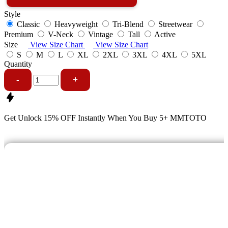
Style
Classic
Heavyweight
Tri-Blend
Streetwear
Premium
V-Neck
Vintage
Tall
Active
Size
View Size Chart
View Size Chart
S
M
L
XL
2XL
3XL
4XL
5XL
Quantity
-
+
Get
Unlock 15%
OFF Instantly When You Buy
5+ MMTOTO
🔥 MMTOTO | LINK RESMI SIT
TRENDING #1 DI INDONESIA
MMTOTO merupakan link resmi situs slot online t
2026 yang menghadirkan akses bermain cepat, se
terlengkap, serta provider populer dunia. Nikma