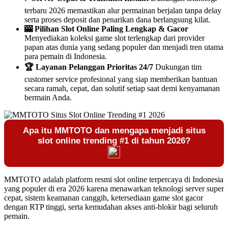
terbaru 2026 memastikan alur permainan berjalan tanpa delay
serta proses deposit dan penarikan dana berlangsung kilat.
🎰 Pilihan Slot Online Paling Lengkap & Gacor
Menyediakan koleksi game slot terlengkap dari provider
papan atas dunia yang sedang populer dan menjadi tren utama
para pemain di Indonesia.
🏆 Layanan Pelanggan Prioritas 24/7
Dukungan tim
customer service profesional yang siap memberikan bantuan
secara ramah, cepat, dan solutif setiap saat demi kenyamanan
bermain Anda.
Apa itu MMTOTO dan mengapa menjadi situs
slot online trending #1 di tahun 2026?
MMTOTO adalah platform resmi slot online terpercaya di Indonesia
yang populer di era 2026 karena menawarkan teknologi server super
cepat, sistem keamanan canggih, ketersediaan game slot gacor
dengan RTP tinggi, serta kemudahan akses anti-blokir bagi seluruh
pemain.