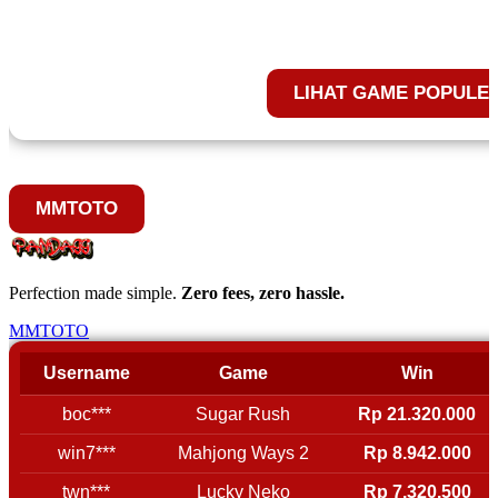
lebih nyaman dengan berbagai pilihan permainan sl
modern yang dirancang untuk memberikan hibur
LIHAT GAME POPULE
MMTOTO
Perfection made simple.
Zero fees, zero hassle.
MMTOTO
Username
Game
Win
boc***
Sugar Rush
Rp 21.320.000
win7***
Mahjong Ways 2
Rp 8.942.000
twn***
Lucky Neko
Rp 7.320.500