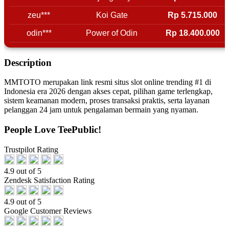
zeu***
Koi Gate
Rp 5.715.000
odin***
Power of Odin
Rp 18.400.000
Description
MMTOTO merupakan link resmi situs slot online trending #1 di
Indonesia era 2026 dengan akses cepat, pilihan game terlengkap,
sistem keamanan modern, proses transaksi praktis, serta layanan
pelanggan 24 jam untuk pengalaman bermain yang nyaman.
People Love TeePublic!
Trustpilot Rating
4.9 out of 5
Zendesk Satisfaction Rating
4.9 out of 5
Google Customer Reviews