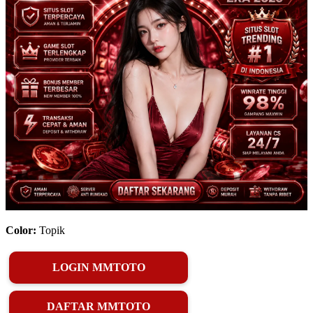
Color:
Topik
LOGIN MMTOTO
DAFTAR MMTOTO