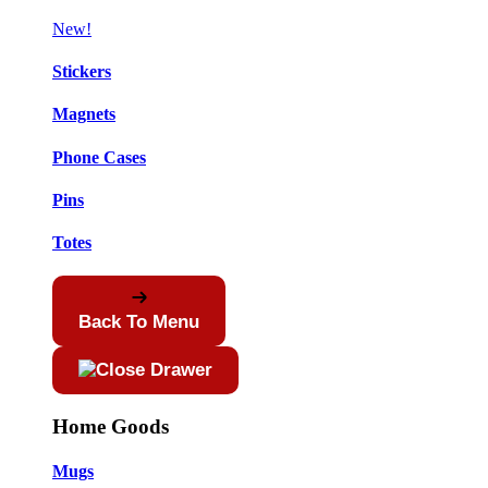
New!
Stickers
Magnets
Phone Cases
Pins
Totes
Back To Menu
Home Goods
Mugs