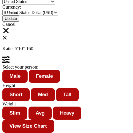
Currency:
Cancel
Katie:
5'10"
160
Select your person:
Male
Female
Height
Short
Med
Tall
Weight
Slim
Avg
Heavy
View Size Chart