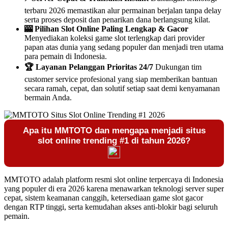
terbaru 2026 memastikan alur permainan berjalan tanpa delay
serta proses deposit dan penarikan dana berlangsung kilat.
🎰 Pilihan Slot Online Paling Lengkap & Gacor
Menyediakan koleksi game slot terlengkap dari provider
papan atas dunia yang sedang populer dan menjadi tren utama
para pemain di Indonesia.
🏆 Layanan Pelanggan Prioritas 24/7
Dukungan tim
customer service profesional yang siap memberikan bantuan
secara ramah, cepat, dan solutif setiap saat demi kenyamanan
bermain Anda.
Apa itu MMTOTO dan mengapa menjadi situs
slot online trending #1 di tahun 2026?
MMTOTO adalah platform resmi slot online terpercaya di Indonesia
yang populer di era 2026 karena menawarkan teknologi server super
cepat, sistem keamanan canggih, ketersediaan game slot gacor
dengan RTP tinggi, serta kemudahan akses anti-blokir bagi seluruh
pemain.