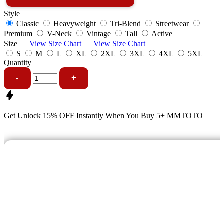
Style
Classic
Heavyweight
Tri-Blend
Streetwear
Premium
V-Neck
Vintage
Tall
Active
Size
View Size Chart
View Size Chart
S
M
L
XL
2XL
3XL
4XL
5XL
Quantity
-
+
Get
Unlock 15%
OFF Instantly When You Buy
5+ MMTOTO
🔥 MMTOTO | LINK RESMI SIT
TRENDING #1 DI INDONESIA
MMTOTO merupakan link resmi situs slot online t
2026 yang menghadirkan akses bermain cepat, se
terlengkap, serta provider populer dunia. Nikma