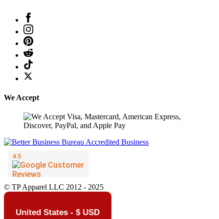
We Accept
© TP Apparel LLC 2012 - 2025
United States - $ USD