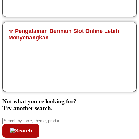
Fajar Wiratama
☆ Pengalaman Bermain Slot Online Lebih
Menyenangkan
Hal yang membuat saya tetap memilih MMTOTO adalah
variasi game yang menarik serta pengalaman bermain yang
lebih seru. Dengan konsep modern era 2026, MMTOTO
menghadirkan suasana hiburan slot online yang mengikuti
perkembangan terbaru.
Rizky Alvendra
Not what you're looking for?
Try another search.