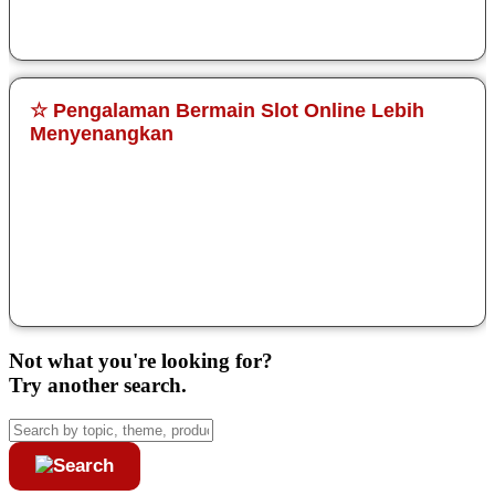
Fajar Wiratama
☆ Pengalaman Bermain Slot Online Lebih
Menyenangkan
Hal yang membuat saya tetap memilih MMTOTO adalah
variasi game yang menarik serta pengalaman bermain yang
lebih seru. Dengan konsep modern era 2026, MMTOTO
menghadirkan suasana hiburan slot online yang mengikuti
perkembangan terbaru.
Rizky Alvendra
Not what you're looking for?
Try another search.