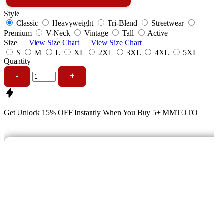
Style
Classic
Heavyweight
Tri-Blend
Streetwear
Premium
V-Neck
Vintage
Tall
Active
Size
View Size Chart
View Size Chart
S
M
L
XL
2XL
3XL
4XL
5XL
Quantity
-
+
Get
Unlock 15%
OFF Instantly When You Buy
5+ MMTOTO
🔥 MMTOTO | LINK RESMI SIT
TRENDING #1 DI INDONESIA
MMTOTO merupakan link resmi situs slot online t
2026 yang menghadirkan akses bermain cepat, se
terlengkap, serta provider populer dunia. Nikma