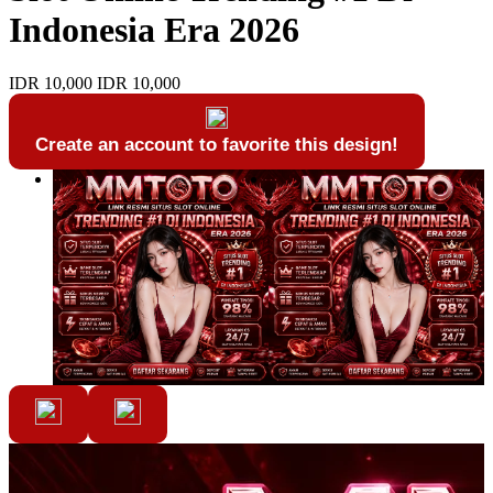
Indonesia Era 2026
IDR 10,000
IDR 10,000
Create an account to favorite this design!