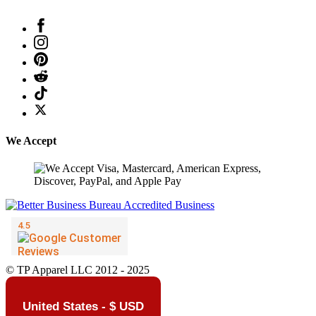
We Accept
© TP Apparel LLC 2012 - 2025
United States - $ USD