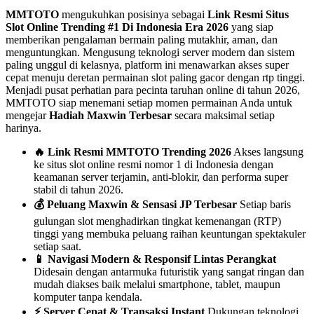
MMTOTO
mengukuhkan posisinya sebagai
Link Resmi Situs
Slot Online Trending #1 Di Indonesia Era 2026
yang siap
memberikan pengalaman bermain paling mutakhir, aman, dan
menguntungkan. Mengusung teknologi server modern dan sistem
paling unggul di kelasnya, platform ini menawarkan akses super
cepat menuju deretan permainan slot paling gacor dengan rtp tinggi.
Menjadi pusat perhatian para pecinta taruhan online di tahun 2026,
MMTOTO siap menemani setiap momen permainan Anda untuk
mengejar
Hadiah Maxwin Terbesar
secara maksimal setiap
harinya.
🔥 Link Resmi MMTOTO Trending 2026
Akses langsung
ke situs slot online resmi nomor 1 di Indonesia dengan
keamanan server terjamin, anti-blokir, dan performa super
stabil di tahun 2026.
💰 Peluang Maxwin & Sensasi JP Terbesar
Setiap baris
gulungan slot menghadirkan tingkat kemenangan (RTP)
tinggi yang membuka peluang raihan keuntungan spektakuler
setiap saat.
📱 Navigasi Modern & Responsif Lintas Perangkat
Didesain dengan antarmuka futuristik yang sangat ringan dan
mudah diakses baik melalui smartphone, tablet, maupun
komputer tanpa kendala.
⚡ Server Cepat & Transaksi Instant
Dukungan teknologi