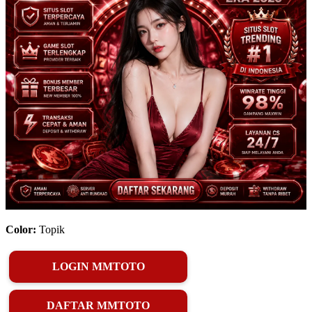
Color:
Topik
LOGIN MMTOTO
DAFTAR MMTOTO