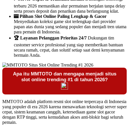
terbaru 2026 memastikan alur permainan berjalan tanpa delay
serta proses deposit dan penarikan dana berlangsung kilat.
🎰 Pilihan Slot Online Paling Lengkap & Gacor
Menyediakan koleksi game slot terlengkap dari provider
papan atas dunia yang sedang populer dan menjadi tren utama
para pemain di Indonesia.
🏆 Layanan Pelanggan Prioritas 24/7
Dukungan tim
customer service profesional yang siap memberikan bantuan
secara ramah, cepat, dan solutif setiap saat demi kenyamanan
bermain Anda.
Apa itu MMTOTO dan mengapa menjadi situs
slot online trending #1 di tahun 2026?
MMTOTO adalah platform resmi slot online terpercaya di Indonesia
yang populer di era 2026 karena menawarkan teknologi server super
cepat, sistem keamanan canggih, ketersediaan game slot gacor
dengan RTP tinggi, serta kemudahan akses anti-blokir bagi seluruh
pemain.