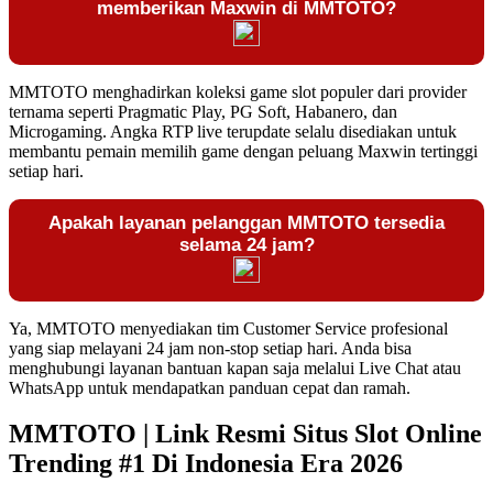
memberikan Maxwin di MMTOTO?
MMTOTO menghadirkan koleksi game slot populer dari provider
ternama seperti Pragmatic Play, PG Soft, Habanero, dan
Microgaming. Angka RTP live terupdate selalu disediakan untuk
membantu pemain memilih game dengan peluang Maxwin tertinggi
setiap hari.
Apakah layanan pelanggan MMTOTO tersedia
selama 24 jam?
Ya, MMTOTO menyediakan tim Customer Service profesional
yang siap melayani 24 jam non-stop setiap hari. Anda bisa
menghubungi layanan bantuan kapan saja melalui Live Chat atau
WhatsApp untuk mendapatkan panduan cepat dan ramah.
MMTOTO | Link Resmi Situs Slot Online
Trending #1 Di Indonesia Era 2026