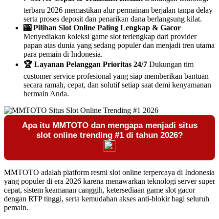
terbaru 2026 memastikan alur permainan berjalan tanpa delay
serta proses deposit dan penarikan dana berlangsung kilat.
🎰 Pilihan Slot Online Paling Lengkap & Gacor
Menyediakan koleksi game slot terlengkap dari provider
papan atas dunia yang sedang populer dan menjadi tren utama
para pemain di Indonesia.
🏆 Layanan Pelanggan Prioritas 24/7
Dukungan tim
customer service profesional yang siap memberikan bantuan
secara ramah, cepat, dan solutif setiap saat demi kenyamanan
bermain Anda.
Apa itu MMTOTO dan mengapa menjadi situs
slot online trending #1 di tahun 2026?
MMTOTO adalah platform resmi slot online terpercaya di Indonesia
yang populer di era 2026 karena menawarkan teknologi server super
cepat, sistem keamanan canggih, ketersediaan game slot gacor
dengan RTP tinggi, serta kemudahan akses anti-blokir bagi seluruh
pemain.