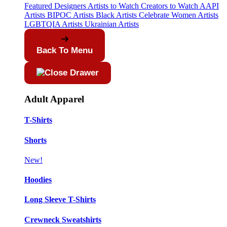
Featured Designers
Artists to Watch
Creators to Watch
AAPI
Artists
BIPOC Artists
Black Artists
Celebrate Women Artists
LGBTQIA Artists
Ukrainian Artists
Back To Menu
Adult Apparel
T-Shirts
Shorts
New!
Hoodies
Long Sleeve T-Shirts
Crewneck Sweatshirts