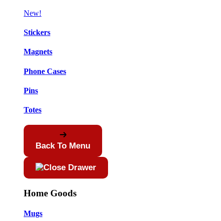
New!
Stickers
Magnets
Phone Cases
Pins
Totes
Back To Menu
Home Goods
Mugs