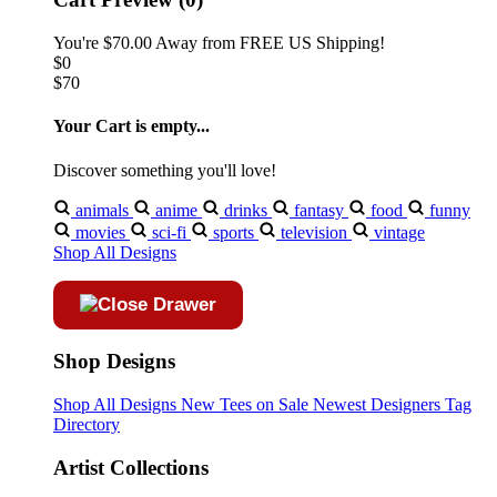
You're
$70.00
Away from
FREE US Shipping!
$0
$70
Your Cart is empty...
Discover something you'll love!
animals
anime
drinks
fantasy
food
funny
movies
sci-fi
sports
television
vintage
Shop All Designs
Shop Designs
Shop All Designs
New Tees on Sale
Newest Designers
Tag
Directory
Artist Collections