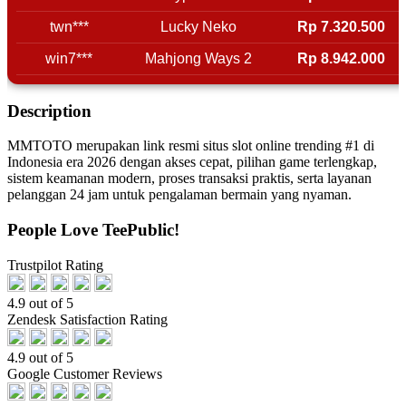
twn***
Lucky Neko
Rp 7.320.500
win7***
Mahjong Ways 2
Rp 8.942.000
Description
MMTOTO merupakan link resmi situs slot online trending #1 di
Indonesia era 2026 dengan akses cepat, pilihan game terlengkap,
sistem keamanan modern, proses transaksi praktis, serta layanan
pelanggan 24 jam untuk pengalaman bermain yang nyaman.
People Love TeePublic!
Trustpilot Rating
4.9 out of 5
Zendesk Satisfaction Rating
4.9 out of 5
Google Customer Reviews