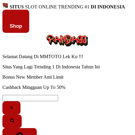
SITUS
SLOT ONLINE TRENDING #1
DI INDONESIA
Shop
Selamat Datang Di MMTOTO Lek Ku !!!
Situs Yang Lagi Trending 1 Di Indonesia Tahun Ini
Bonus New Member Anti Limit
Cashback Mingguan Up To 50%