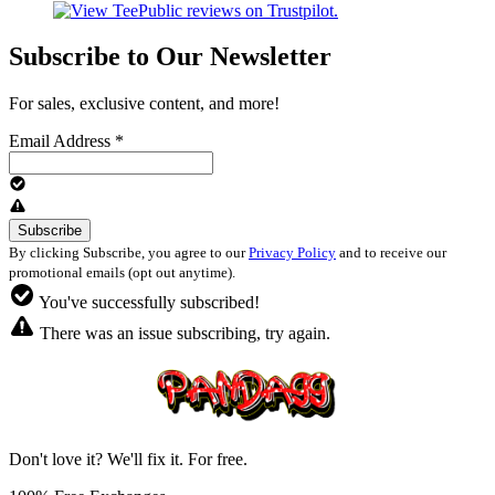
Subscribe to Our Newsletter
For sales, exclusive content, and more!
Email Address
*
By clicking Subscribe, you agree to our
Privacy Policy
and to receive our
promotional emails (opt out anytime).
You've successfully subscribed!
There was an issue subscribing, try again.
Don't love it? We'll fix it. For free.