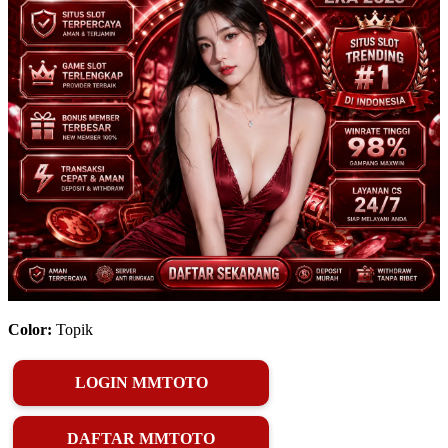
Color:
Topik
LOGIN MMTOTO
DAFTAR MMTOTO