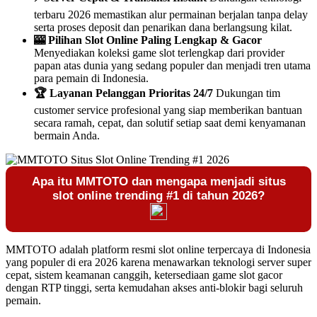
terbaru 2026 memastikan alur permainan berjalan tanpa delay
serta proses deposit dan penarikan dana berlangsung kilat.
🎰 Pilihan Slot Online Paling Lengkap & Gacor
Menyediakan koleksi game slot terlengkap dari provider
papan atas dunia yang sedang populer dan menjadi tren utama
para pemain di Indonesia.
🏆 Layanan Pelanggan Prioritas 24/7
Dukungan tim
customer service profesional yang siap memberikan bantuan
secara ramah, cepat, dan solutif setiap saat demi kenyamanan
bermain Anda.
Apa itu MMTOTO dan mengapa menjadi situs
slot online trending #1 di tahun 2026?
MMTOTO adalah platform resmi slot online terpercaya di Indonesia
yang populer di era 2026 karena menawarkan teknologi server super
cepat, sistem keamanan canggih, ketersediaan game slot gacor
dengan RTP tinggi, serta kemudahan akses anti-blokir bagi seluruh
pemain.