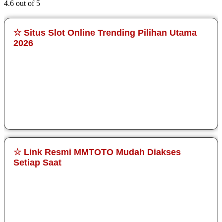
4.6 out of 5
☆ Situs Slot Online Trending Pilihan Utama
2026
Awalnya saya mencoba MMTOTO karena melihat banyak
pemain membicarakannya, ternyata platform ini memiliki
tampilan modern, akses yang mudah, dan pilihan permainan
slot online yang lengkap. Pengalaman bermain terasa lebih
nyaman dengan berbagai fitur menarik yang tersedia.
Kevin Ardiansyah
☆ Link Resmi MMTOTO Mudah Diakses
Setiap Saat
Menurut saya MMTOTO menjadi salah satu situs slot online
yang praktis digunakan. Proses akses cepat, navigasi
sederhana, dan performa website yang stabil membuat
aktivitas bermain menjadi lebih nyaman di berbagai
perangkat.