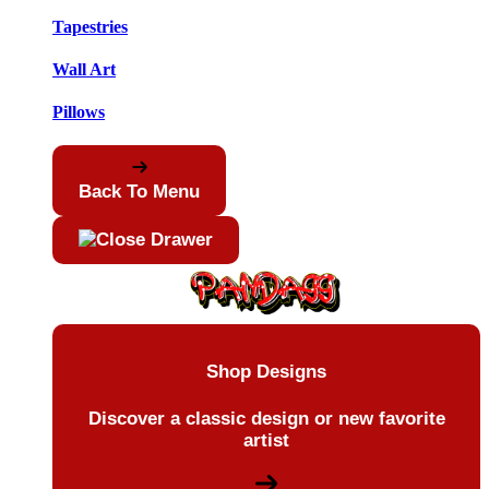
Tapestries
Wall Art
Pillows
Back To Menu
Shop Designs
Discover a classic design or new favorite
artist