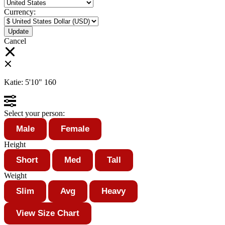
Currency:
Cancel
Katie:
5'10"
160
Select your person:
Male
Female
Height
Short
Med
Tall
Weight
Slim
Avg
Heavy
View Size Chart