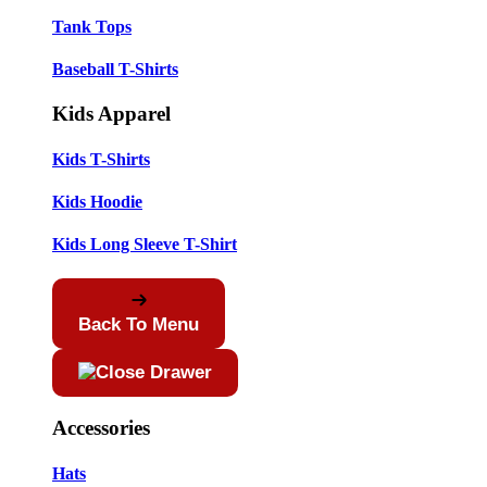
Tank Tops
Baseball T-Shirts
Kids Apparel
Kids T-Shirts
Kids Hoodie
Kids Long Sleeve T-Shirt
Back To Menu
Accessories
Hats