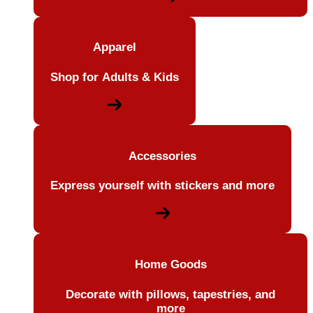
Apparel
Shop for Adults & Kids
Accessories
Express yourself with stickers and more
Home Goods
Decorate with pillows, tapestries, and
more