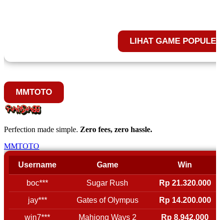
lebih nyaman dengan berbagai pilihan permainan sl
modern yang dirancang untuk memberikan hibur
LIHAT GAME POPULE
MMTOTO
Perfection made simple.
Zero fees, zero hassle.
MMTOTO
Username
Game
Win
boc***
Sugar Rush
Rp 21.320.000
jay***
Gates of Olympus
Rp 14.200.000
win7***
Mahjong Ways 2
Rp 8.942.000