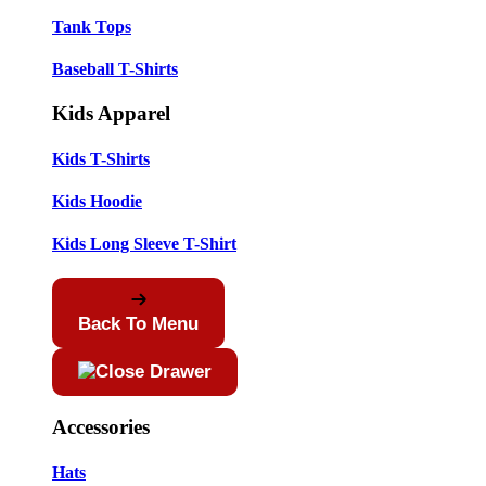
Tank Tops
Baseball T-Shirts
Kids Apparel
Kids T-Shirts
Kids Hoodie
Kids Long Sleeve T-Shirt
Back To Menu
Accessories
Hats