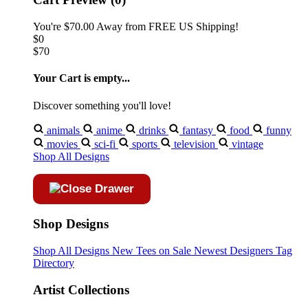
You're
$70.00
Away from
FREE US Shipping!
$0
$70
Your Cart is empty...
Discover something you'll love!
animals
anime
drinks
fantasy
food
funny
movies
sci-fi
sports
television
vintage
Shop All Designs
Shop Designs
Shop All Designs
New Tees on Sale
Newest Designers
Tag
Directory
Artist Collections