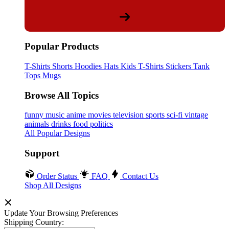
Popular Products
T-Shirts
Shorts
Hoodies
Hats
Kids T-Shirts
Stickers
Tank
Tops
Mugs
Browse All Topics
funny
music
anime
movies
television
sports
sci-fi
vintage
animals
drinks
food
politics
All Popular Designs
Support
Order Status
FAQ
Contact Us
Shop All Designs
Update Your Browsing Preferences
Shipping Country: