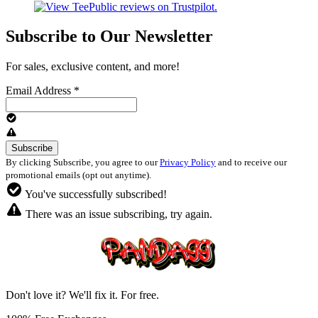
Subscribe to Our Newsletter
For sales, exclusive content, and more!
Email Address
*
By clicking Subscribe, you agree to our
Privacy Policy
and to receive our
promotional emails (opt out anytime).
You've successfully subscribed!
There was an issue subscribing, try again.
Don't love it? We'll fix it. For free.