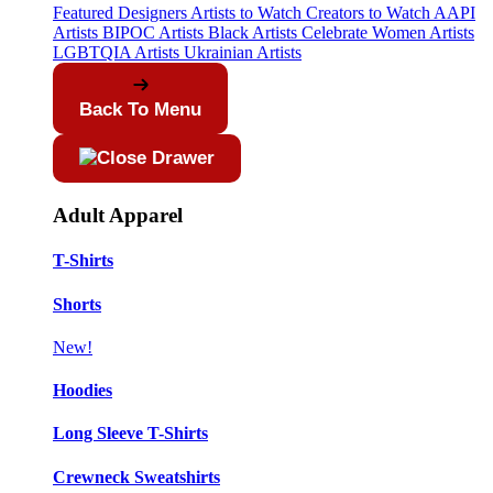
Featured Designers
Artists to Watch
Creators to Watch
AAPI
Artists
BIPOC Artists
Black Artists
Celebrate Women Artists
LGBTQIA Artists
Ukrainian Artists
Back To Menu
Adult Apparel
T-Shirts
Shorts
New!
Hoodies
Long Sleeve T-Shirts
Crewneck Sweatshirts