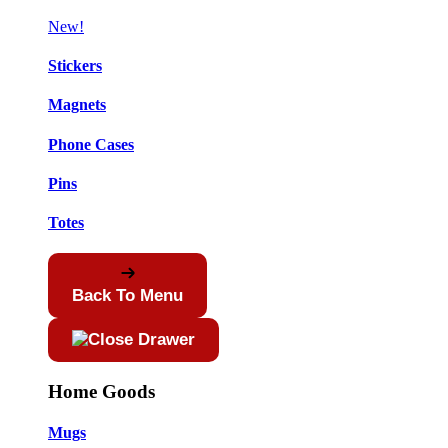
New!
Stickers
Magnets
Phone Cases
Pins
Totes
Back To Menu
Home Goods
Mugs