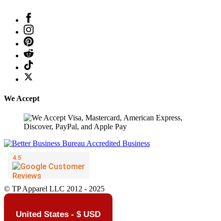
We Accept
© TP Apparel LLC 2012 - 2025
United States - $ USD