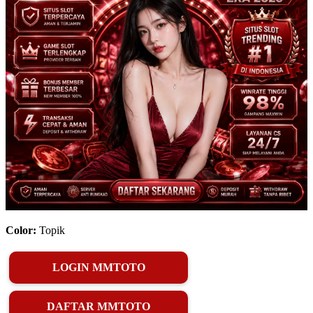
Color:
Topik
LOGIN MMTOTO
DAFTAR MMTOTO