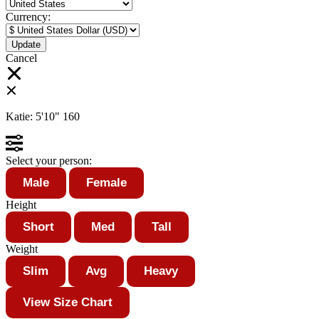
Currency:
Cancel
Katie:
5'10"
160
Select your person:
Male
Female
Height
Short
Med
Tall
Weight
Slim
Avg
Heavy
View Size Chart