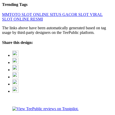
Trending Tags
MMTOTO
SLOT ONLINE
SITUS GACOR
SLOT VIRAL
SLOT ONLINE RESMI
The links above have been automatically generated based on tag
usage by third-party designers on the TeePublic platform.
Share this design: