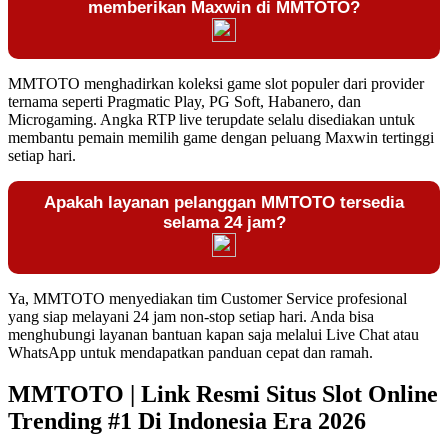
memberikan Maxwin di MMTOTO?
MMTOTO menghadirkan koleksi game slot populer dari provider
ternama seperti Pragmatic Play, PG Soft, Habanero, dan
Microgaming. Angka RTP live terupdate selalu disediakan untuk
membantu pemain memilih game dengan peluang Maxwin tertinggi
setiap hari.
Apakah layanan pelanggan MMTOTO tersedia
selama 24 jam?
Ya, MMTOTO menyediakan tim Customer Service profesional
yang siap melayani 24 jam non-stop setiap hari. Anda bisa
menghubungi layanan bantuan kapan saja melalui Live Chat atau
WhatsApp untuk mendapatkan panduan cepat dan ramah.
MMTOTO | Link Resmi Situs Slot Online
Trending #1 Di Indonesia Era 2026