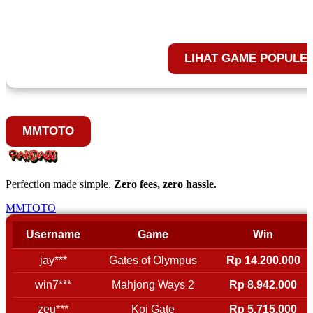
lebih nyaman dengan berbagai pilihan permainan sl
modern yang dirancang untuk memberikan hibur
LIHAT GAME POPULE
MMTOTO
Perfection made simple.
Zero fees, zero hassle.
MMTOTO
Username
Game
Win
jay***
Gates of Olympus
Rp 14.200.000
win7***
Mahjong Ways 2
Rp 8.942.000
zeu***
Koi Gate
Rp 5.715.000