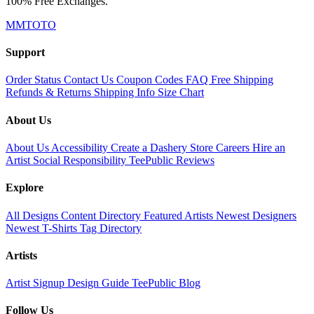
100% Free Exchanges.
MMTOTO
Support
Order Status
Contact Us
Coupon Codes
FAQ
Free Shipping
Refunds & Returns
Shipping Info
Size Chart
About Us
About Us
Accessibility
Create a Dashery Store
Careers
Hire an
Artist
Social Responsibility
TeePublic Reviews
Explore
All Designs
Content Directory
Featured Artists
Newest Designers
Newest T-Shirts
Tag Directory
Artists
Artist Signup
Design Guide
TeePublic Blog
Follow Us