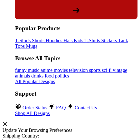
Popular Products
T-Shirts
Shorts
Hoodies
Hats
Kids T-Shirts
Stickers
Tank
Tops
Mugs
Browse All Topics
funny
music
anime
movies
television
sports
sci-fi
vintage
animals
drinks
food
politics
All Popular Designs
Support
Order Status
FAQ
Contact Us
Shop All Designs
Update Your Browsing Preferences
Shipping Country: