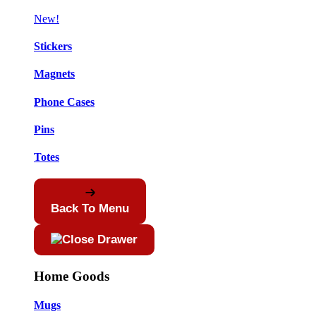
New!
Stickers
Magnets
Phone Cases
Pins
Totes
Back To Menu
Home Goods
Mugs