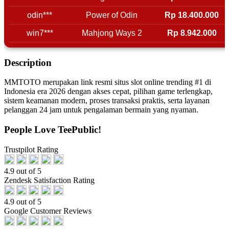
odin***
Power of Odin
Rp 18.400.000
win7***
Mahjong Ways 2
Rp 8.942.000
Description
MMTOTO merupakan link resmi situs slot online trending #1 di
Indonesia era 2026 dengan akses cepat, pilihan game terlengkap,
sistem keamanan modern, proses transaksi praktis, serta layanan
pelanggan 24 jam untuk pengalaman bermain yang nyaman.
People Love TeePublic!
Trustpilot Rating
4.9 out of 5
Zendesk Satisfaction Rating
4.9 out of 5
Google Customer Reviews