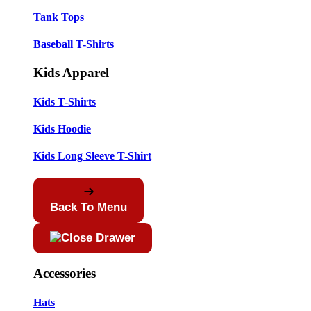
Tank Tops
Baseball T-Shirts
Kids Apparel
Kids T-Shirts
Kids Hoodie
Kids Long Sleeve T-Shirt
Back To Menu
Accessories
Hats