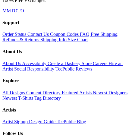
100% Free Exchanges.
MMTOTO
Support
Order Status
Contact Us
Coupon Codes
FAQ
Free Shipping
Refunds & Returns
Shipping Info
Size Chart
About Us
About Us
Accessibility
Create a Dashery Store
Careers
Hire an
Artist
Social Responsibility
TeePublic Reviews
Explore
All Designs
Content Directory
Featured Artists
Newest Designers
Newest T-Shirts
Tag Directory
Artists
Artist Signup
Design Guide
TeePublic Blog
Follow Us