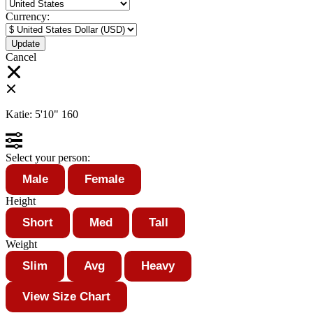
Currency:
Cancel
Katie:
5'10"
160
Select your person:
Male
Female
Height
Short
Med
Tall
Weight
Slim
Avg
Heavy
View Size Chart