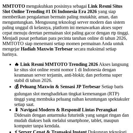
MMTOTO
mengukuhkan posisinya sebagai
Link Resmi Situs
Slot Online Trending #1 Di Indonesia Era 2026
yang siap
memberikan pengalaman bermain paling mutakhir, aman, dan
menguntungkan. Mengusung teknologi server modern dan sistem
paling unggul di kelasnya, platform ini menawarkan akses super
cepat menuju deretan permainan slot paling gacor dengan rtp tinggi.
Menjadi pusat perhatian para pecinta taruhan online di tahun 2026,
MMTOTO siap menemani setiap momen permainan Anda untuk
mengejar
Hadiah Maxwin Terbesar
secara maksimal setiap
harinya.
🔥 Link Resmi MMTOTO Trending 2026
Akses langsung
ke situs slot online resmi nomor 1 di Indonesia dengan
keamanan server terjamin, anti-blokir, dan performa super
stabil di tahun 2026.
💰 Peluang Maxwin & Sensasi JP Terbesar
Setiap baris
gulungan slot menghadirkan tingkat kemenangan (RTP)
tinggi yang membuka peluang raihan keuntungan spektakuler
setiap saat.
📱 Navigasi Modern & Responsif Lintas Perangkat
Didesain dengan antarmuka futuristik yang sangat ringan dan
mudah diakses baik melalui smartphone, tablet, maupun
komputer tanpa kendala.
⚡ Server Cepat & Transaksi Instant
Dukungan teknologi