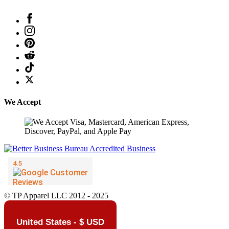
We Accept
© TP Apparel LLC 2012 - 2025
United States - $ USD