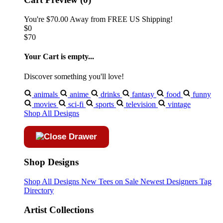
You're
$70.00
Away from
FREE US Shipping!
$0
$70
Your Cart is empty...
Discover something you'll love!
animals
anime
drinks
fantasy
food
funny
movies
sci-fi
sports
television
vintage
Shop All Designs
Shop Designs
Shop All Designs
New Tees on Sale
Newest Designers
Tag
Directory
Artist Collections