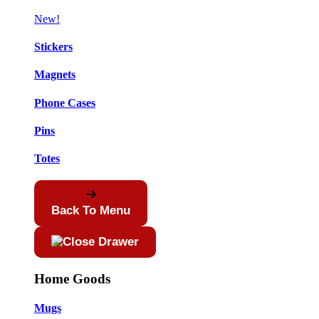
New!
Stickers
Magnets
Phone Cases
Pins
Totes
Back To Menu
Home Goods
Mugs