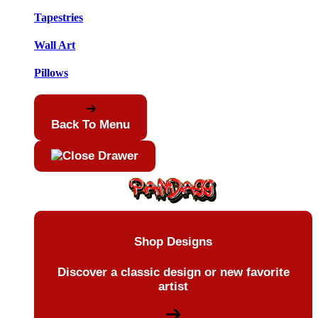
Tapestries
Wall Art
Pillows
Back To Menu
Shop Designs
Discover a classic design or new favorite
artist