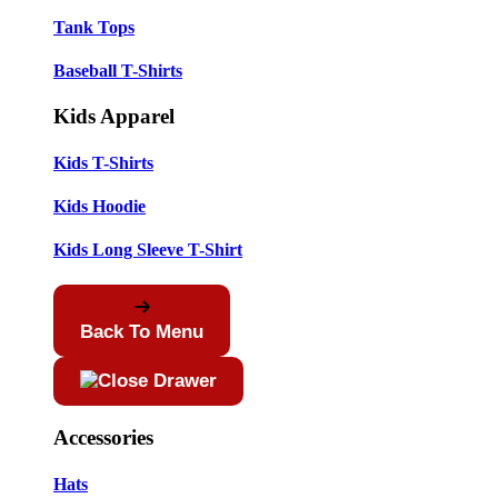
Tank Tops
Baseball T-Shirts
Kids Apparel
Kids T-Shirts
Kids Hoodie
Kids Long Sleeve T-Shirt
Back To Menu
Accessories
Hats