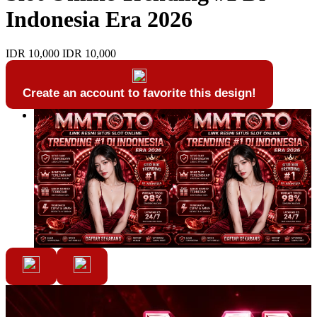
Indonesia Era 2026
IDR 10,000
IDR 10,000
Create an account to favorite this design!