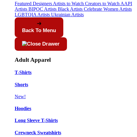
Featured Designers
Artists to Watch
Creators to Watch
AAPI
Artists
BIPOC Artists
Black Artists
Celebrate Women Artists
LGBTQIA Artists
Ukrainian Artists
Back To Menu
Adult Apparel
T-Shirts
Shorts
New!
Hoodies
Long Sleeve T-Shirts
Crewneck Sweatshirts