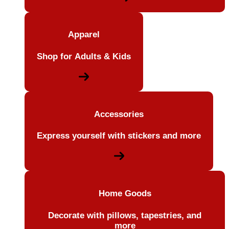
Apparel
Shop for Adults & Kids
Accessories
Express yourself with stickers and more
Home Goods
Decorate with pillows, tapestries, and
more