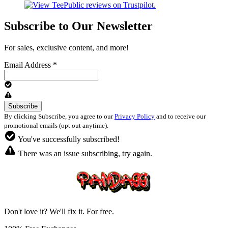
Subscribe to Our Newsletter
For sales, exclusive content, and more!
Email Address
*
By clicking Subscribe, you agree to our
Privacy Policy
and to receive our
promotional emails (opt out anytime).
You've successfully subscribed!
There was an issue subscribing, try again.
Don't love it? We'll fix it. For free.