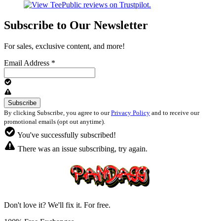
Subscribe to Our Newsletter
For sales, exclusive content, and more!
Email Address
*
By clicking Subscribe, you agree to our
Privacy Policy
and to receive our
promotional emails (opt out anytime).
You've successfully subscribed!
There was an issue subscribing, try again.
Don't love it? We'll fix it. For free.