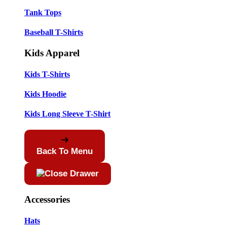
Tank Tops
Baseball T-Shirts
Kids Apparel
Kids T-Shirts
Kids Hoodie
Kids Long Sleeve T-Shirt
Back To Menu
Accessories
Hats