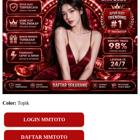
Color:
Topik
LOGIN MMTOTO
DAFTAR MMTOTO