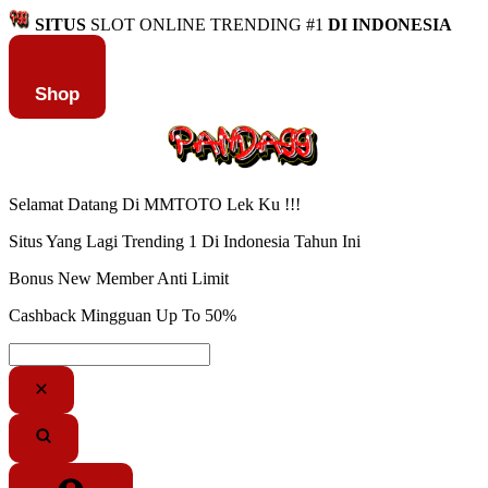
SITUS
SLOT ONLINE TRENDING #1
DI INDONESIA
Shop
Selamat Datang Di MMTOTO Lek Ku !!!
Situs Yang Lagi Trending 1 Di Indonesia Tahun Ini
Bonus New Member Anti Limit
Cashback Mingguan Up To 50%