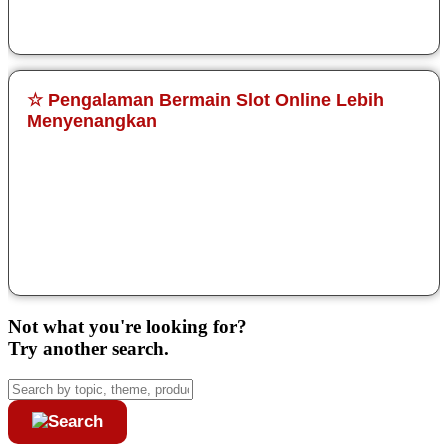
Fajar Wiratama
☆ Pengalaman Bermain Slot Online Lebih
Menyenangkan
Hal yang membuat saya tetap memilih MMTOTO adalah
variasi game yang menarik serta pengalaman bermain yang
lebih seru. Dengan konsep modern era 2026, MMTOTO
menghadirkan suasana hiburan slot online yang mengikuti
perkembangan terbaru.
Rizky Alvendra
Not what you're looking for?
Try another search.