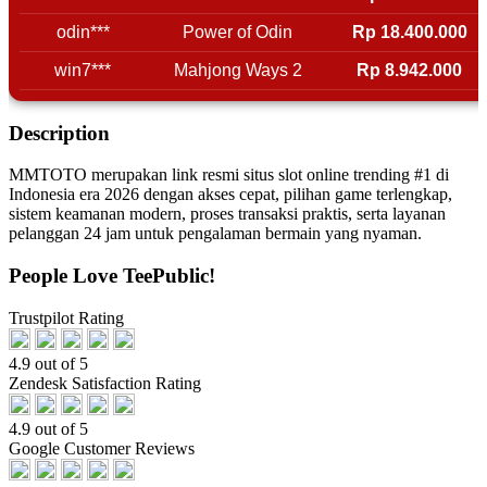
odin***
Power of Odin
Rp 18.400.000
win7***
Mahjong Ways 2
Rp 8.942.000
Description
MMTOTO merupakan link resmi situs slot online trending #1 di
Indonesia era 2026 dengan akses cepat, pilihan game terlengkap,
sistem keamanan modern, proses transaksi praktis, serta layanan
pelanggan 24 jam untuk pengalaman bermain yang nyaman.
People Love TeePublic!
Trustpilot Rating
4.9 out of 5
Zendesk Satisfaction Rating
4.9 out of 5
Google Customer Reviews