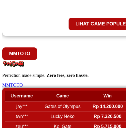
lebih nyaman dengan berbagai pilihan permainan sl
modern yang dirancang untuk memberikan hibur
LIHAT GAME POPULE
MMTOTO
Perfection made simple.
Zero fees, zero hassle.
MMTOTO
Username
Game
Win
jay***
Gates of Olympus
Rp 14.200.000
twn***
Lucky Neko
Rp 7.320.500
zeu***
Koi Gate
Rp 5.715.000