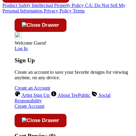
Product Safety
Intellectual Property Policy
CA: Do Not Sell My
Personal Information
Privacy Policy
Terms
Welcome Guest!
Log In
Sign Up
Create an account to save your favorite designs for viewing
anytime, on any device.
Create an Account
Artist Sign Up
About TeePublic
Social
Responsibility
Create Account
Cart Preview (0)