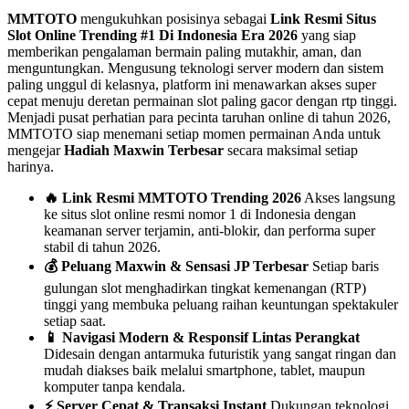
MMTOTO
mengukuhkan posisinya sebagai
Link Resmi Situs
Slot Online Trending #1 Di Indonesia Era 2026
yang siap
memberikan pengalaman bermain paling mutakhir, aman, dan
menguntungkan. Mengusung teknologi server modern dan sistem
paling unggul di kelasnya, platform ini menawarkan akses super
cepat menuju deretan permainan slot paling gacor dengan rtp tinggi.
Menjadi pusat perhatian para pecinta taruhan online di tahun 2026,
MMTOTO siap menemani setiap momen permainan Anda untuk
mengejar
Hadiah Maxwin Terbesar
secara maksimal setiap
harinya.
🔥 Link Resmi MMTOTO Trending 2026
Akses langsung
ke situs slot online resmi nomor 1 di Indonesia dengan
keamanan server terjamin, anti-blokir, dan performa super
stabil di tahun 2026.
💰 Peluang Maxwin & Sensasi JP Terbesar
Setiap baris
gulungan slot menghadirkan tingkat kemenangan (RTP)
tinggi yang membuka peluang raihan keuntungan spektakuler
setiap saat.
📱 Navigasi Modern & Responsif Lintas Perangkat
Didesain dengan antarmuka futuristik yang sangat ringan dan
mudah diakses baik melalui smartphone, tablet, maupun
komputer tanpa kendala.
⚡ Server Cepat & Transaksi Instant
Dukungan teknologi