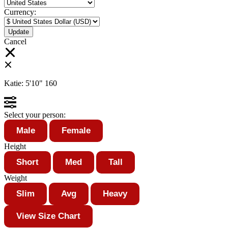
Currency:
Cancel
Katie:
5'10"
160
Select your person:
Male
Female
Height
Short
Med
Tall
Weight
Slim
Avg
Heavy
View Size Chart