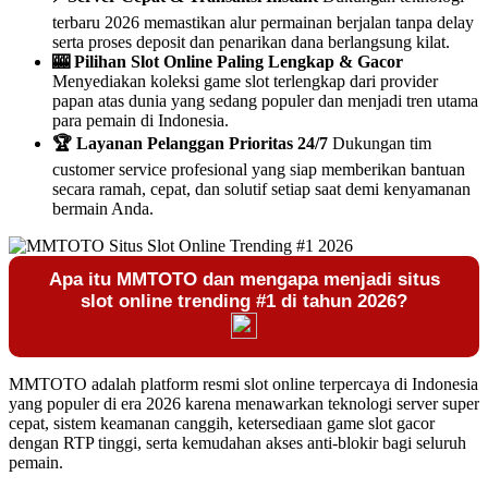
terbaru 2026 memastikan alur permainan berjalan tanpa delay
serta proses deposit dan penarikan dana berlangsung kilat.
🎰 Pilihan Slot Online Paling Lengkap & Gacor
Menyediakan koleksi game slot terlengkap dari provider
papan atas dunia yang sedang populer dan menjadi tren utama
para pemain di Indonesia.
🏆 Layanan Pelanggan Prioritas 24/7
Dukungan tim
customer service profesional yang siap memberikan bantuan
secara ramah, cepat, dan solutif setiap saat demi kenyamanan
bermain Anda.
Apa itu MMTOTO dan mengapa menjadi situs
slot online trending #1 di tahun 2026?
MMTOTO adalah platform resmi slot online terpercaya di Indonesia
yang populer di era 2026 karena menawarkan teknologi server super
cepat, sistem keamanan canggih, ketersediaan game slot gacor
dengan RTP tinggi, serta kemudahan akses anti-blokir bagi seluruh
pemain.