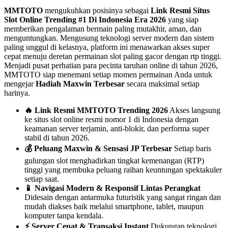
MMTOTO
mengukuhkan posisinya sebagai
Link Resmi Situs
Slot Online Trending #1 Di Indonesia Era 2026
yang siap
memberikan pengalaman bermain paling mutakhir, aman, dan
menguntungkan. Mengusung teknologi server modern dan sistem
paling unggul di kelasnya, platform ini menawarkan akses super
cepat menuju deretan permainan slot paling gacor dengan rtp tinggi.
Menjadi pusat perhatian para pecinta taruhan online di tahun 2026,
MMTOTO siap menemani setiap momen permainan Anda untuk
mengejar
Hadiah Maxwin Terbesar
secara maksimal setiap
harinya.
🔥 Link Resmi MMTOTO Trending 2026
Akses langsung
ke situs slot online resmi nomor 1 di Indonesia dengan
keamanan server terjamin, anti-blokir, dan performa super
stabil di tahun 2026.
💰 Peluang Maxwin & Sensasi JP Terbesar
Setiap baris
gulungan slot menghadirkan tingkat kemenangan (RTP)
tinggi yang membuka peluang raihan keuntungan spektakuler
setiap saat.
📱 Navigasi Modern & Responsif Lintas Perangkat
Didesain dengan antarmuka futuristik yang sangat ringan dan
mudah diakses baik melalui smartphone, tablet, maupun
komputer tanpa kendala.
⚡ Server Cepat & Transaksi Instant
Dukungan teknologi