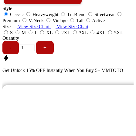
Style
Classic
Heavyweight
Tri-Blend
Streetwear
Premium
V-Neck
Vintage
Tall
Active
Size
View Size Chart
View Size Chart
S
M
L
XL
2XL
3XL
4XL
5XL
Quantity
-
+
Get
Unlock 15%
OFF Instantly When You Buy
5+ MMTOTO
🔥 MMTOTO | LINK RESMI SIT
TRENDING #1 DI INDONESIA
MMTOTO merupakan link resmi situs slot online t
2026 yang menghadirkan akses bermain cepat, se
terlengkap, serta provider populer dunia. Nikma