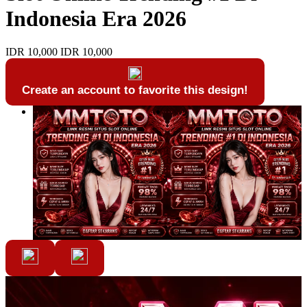
Indonesia Era 2026
IDR 10,000
IDR 10,000
Create an account to favorite this design!