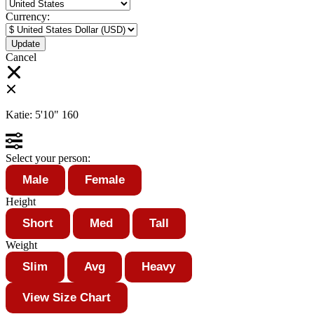
Currency:
Cancel
Katie:
5'10"
160
Select your person:
Male
Female
Height
Short
Med
Tall
Weight
Slim
Avg
Heavy
View Size Chart