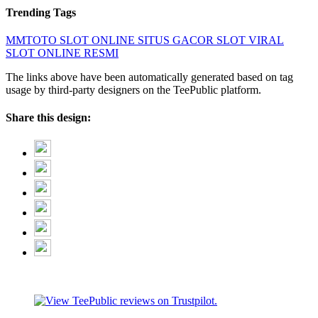
Trending Tags
MMTOTO
SLOT ONLINE
SITUS GACOR
SLOT VIRAL
SLOT ONLINE RESMI
The links above have been automatically generated based on tag
usage by third-party designers on the TeePublic platform.
Share this design: