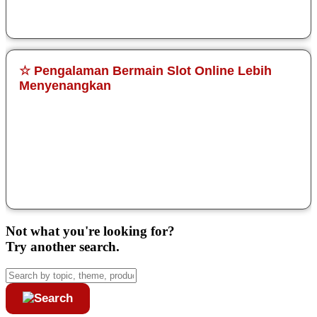
Fajar Wiratama
☆ Pengalaman Bermain Slot Online Lebih
Menyenangkan
Hal yang membuat saya tetap memilih MMTOTO adalah
variasi game yang menarik serta pengalaman bermain yang
lebih seru. Dengan konsep modern era 2026, MMTOTO
menghadirkan suasana hiburan slot online yang mengikuti
perkembangan terbaru.
Rizky Alvendra
Not what you're looking for?
Try another search.