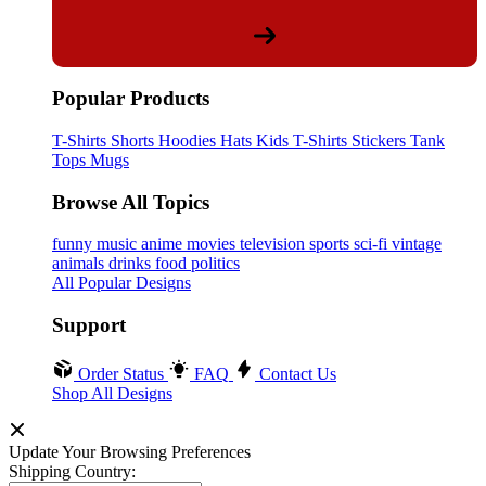
Popular Products
T-Shirts
Shorts
Hoodies
Hats
Kids T-Shirts
Stickers
Tank
Tops
Mugs
Browse All Topics
funny
music
anime
movies
television
sports
sci-fi
vintage
animals
drinks
food
politics
All Popular Designs
Support
Order Status
FAQ
Contact Us
Shop All Designs
Update Your Browsing Preferences
Shipping Country: