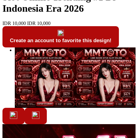
Indonesia Era 2026
IDR 10,000
IDR 10,000
Create an account to favorite this design!