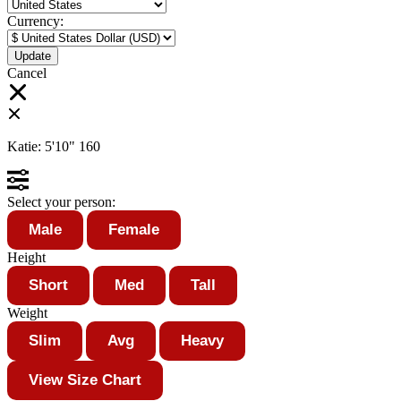
Currency:
Cancel
Katie:
5'10"
160
Select your person:
Male
Female
Height
Short
Med
Tall
Weight
Slim
Avg
Heavy
View Size Chart