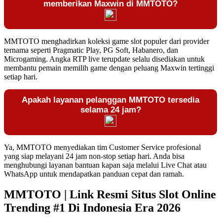
memberikan Maxwin di MMTOTO?
MMTOTO menghadirkan koleksi game slot populer dari provider
ternama seperti Pragmatic Play, PG Soft, Habanero, dan
Microgaming. Angka RTP live terupdate selalu disediakan untuk
membantu pemain memilih game dengan peluang Maxwin tertinggi
setiap hari.
Apakah layanan pelanggan MMTOTO tersedia
selama 24 jam?
Ya, MMTOTO menyediakan tim Customer Service profesional
yang siap melayani 24 jam non-stop setiap hari. Anda bisa
menghubungi layanan bantuan kapan saja melalui Live Chat atau
WhatsApp untuk mendapatkan panduan cepat dan ramah.
MMTOTO | Link Resmi Situs Slot Online
Trending #1 Di Indonesia Era 2026