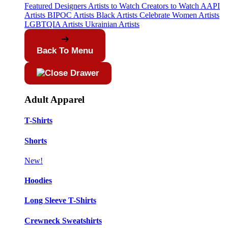
Featured Designers
Artists to Watch
Creators to Watch
AAPI
Artists
BIPOC Artists
Black Artists
Celebrate Women Artists
LGBTQIA Artists
Ukrainian Artists
Back To Menu
Adult Apparel
T-Shirts
Shorts
New!
Hoodies
Long Sleeve T-Shirts
Crewneck Sweatshirts