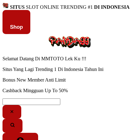
SITUS
SLOT ONLINE TRENDING #1
DI INDONESIA
Shop
Selamat Datang Di MMTOTO Lek Ku !!!
Situs Yang Lagi Trending 1 Di Indonesia Tahun Ini
Bonus New Member Anti Limit
Cashback Mingguan Up To 50%