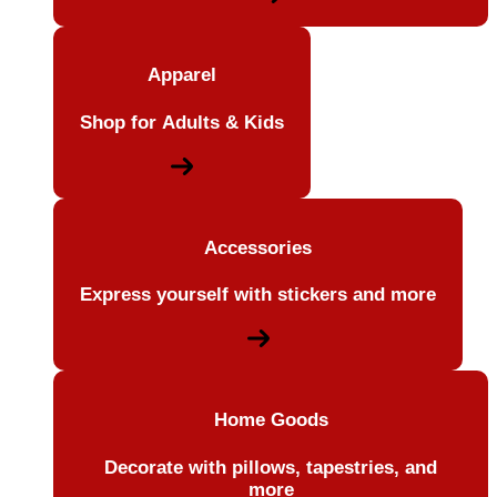
Apparel
Shop for Adults & Kids
Accessories
Express yourself with stickers and more
Home Goods
Decorate with pillows, tapestries, and
more