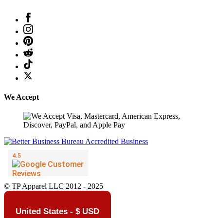
We Accept
© TP Apparel LLC 2012 - 2025
United States - $ USD