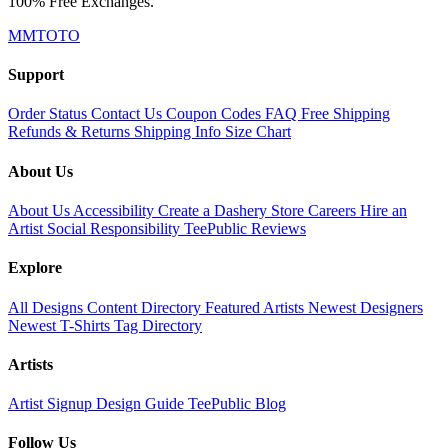
100% Free Exchanges.
MMTOTO
Support
Order Status
Contact Us
Coupon Codes
FAQ
Free Shipping
Refunds & Returns
Shipping Info
Size Chart
About Us
About Us
Accessibility
Create a Dashery Store
Careers
Hire an
Artist
Social Responsibility
TeePublic Reviews
Explore
All Designs
Content Directory
Featured Artists
Newest Designers
Newest T-Shirts
Tag Directory
Artists
Artist Signup
Design Guide
TeePublic Blog
Follow Us