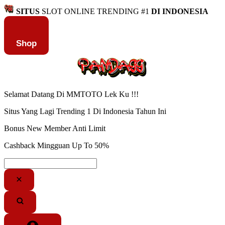
SITUS
SLOT ONLINE TRENDING #1
DI INDONESIA
Shop
Selamat Datang Di MMTOTO Lek Ku !!!
Situs Yang Lagi Trending 1 Di Indonesia Tahun Ini
Bonus New Member Anti Limit
Cashback Mingguan Up To 50%