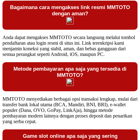
Bagaimana cara mengakses link resmi MMTOTO
dengan aman?
Anda dapat mengakses MMTOTO secara langsung melalui tombol
pendaftaran atau login resmi di situs ini. Link terenkripsi kami
menjamin koneksi yang stabil, aman, dan bebas gangguan dari
semua perangkat seperti Android, iOS, maupun PC.
Metode pembayaran apa saja yang tersedia di
MMTOTO?
MMTOTO menyediakan berbagai opsi transaksi lengkap, mulai dari
transfer bank lokal utama (BCA, Mandiri, BNI, BRI), e-wallet
populer (Dana, OVO, GoPay, LinkAja), hingga metode
pembayaran modern lainnya dengan proses deposit dan penarikan
yang serba cepat.
Game slot online apa saja yang sering