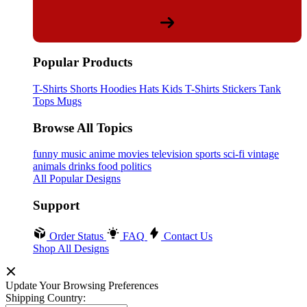
Popular Products
T-Shirts
Shorts
Hoodies
Hats
Kids T-Shirts
Stickers
Tank
Tops
Mugs
Browse All Topics
funny
music
anime
movies
television
sports
sci-fi
vintage
animals
drinks
food
politics
All Popular Designs
Support
Order Status
FAQ
Contact Us
Shop All Designs
Update Your Browsing Preferences
Shipping Country: