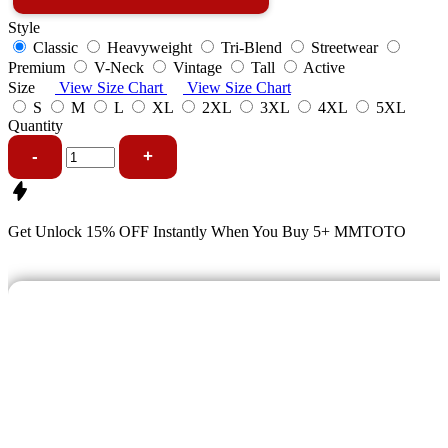
Style
Classic
Heavyweight
Tri-Blend
Streetwear
Premium
V-Neck
Vintage
Tall
Active
Size
View Size Chart
View Size Chart
S
M
L
XL
2XL
3XL
4XL
5XL
Quantity
-
+
Get
Unlock 15%
OFF Instantly When You Buy
5+ MMTOTO
🔥 MMTOTO | LINK RESMI SIT
TRENDING #1 DI INDONESIA
MMTOTO merupakan link resmi situs slot online t
2026 yang menghadirkan akses bermain cepat, se
terlengkap, serta provider populer dunia. Nikma