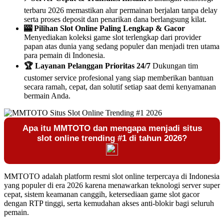
terbaru 2026 memastikan alur permainan berjalan tanpa delay
serta proses deposit dan penarikan dana berlangsung kilat.
🎰 Pilihan Slot Online Paling Lengkap & Gacor
Menyediakan koleksi game slot terlengkap dari provider
papan atas dunia yang sedang populer dan menjadi tren utama
para pemain di Indonesia.
🏆 Layanan Pelanggan Prioritas 24/7
Dukungan tim
customer service profesional yang siap memberikan bantuan
secara ramah, cepat, dan solutif setiap saat demi kenyamanan
bermain Anda.
Apa itu MMTOTO dan mengapa menjadi situs
slot online trending #1 di tahun 2026?
MMTOTO adalah platform resmi slot online terpercaya di Indonesia
yang populer di era 2026 karena menawarkan teknologi server super
cepat, sistem keamanan canggih, ketersediaan game slot gacor
dengan RTP tinggi, serta kemudahan akses anti-blokir bagi seluruh
pemain.