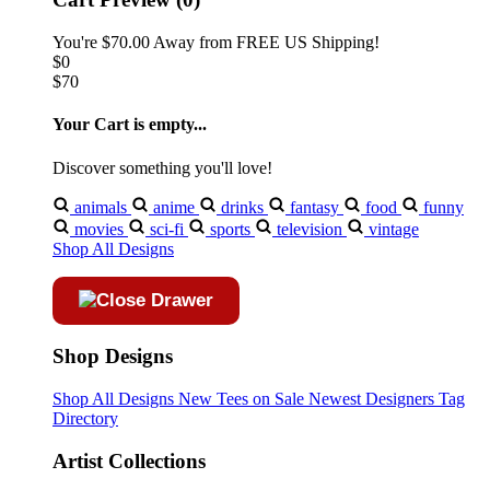
You're
$70.00
Away from
FREE US Shipping!
$0
$70
Your Cart is empty...
Discover something you'll love!
animals
anime
drinks
fantasy
food
funny
movies
sci-fi
sports
television
vintage
Shop All Designs
Shop Designs
Shop All Designs
New Tees on Sale
Newest Designers
Tag
Directory
Artist Collections