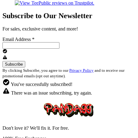
Subscribe to Our Newsletter
For sales, exclusive content, and more!
Email Address
*
By clicking Subscribe, you agree to our
Privacy Policy
and to receive our
promotional emails (opt out anytime).
You've successfully subscribed!
There was an issue subscribing, try again.
Don't love it? We'll fix it. For free.