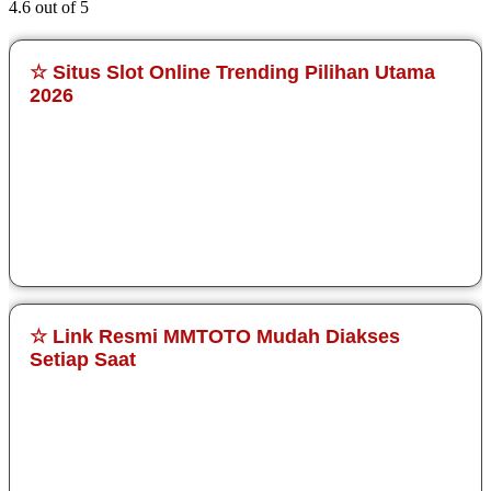
4.6 out of 5
☆ Situs Slot Online Trending Pilihan Utama
2026
Awalnya saya mencoba MMTOTO karena melihat banyak
pemain membicarakannya, ternyata platform ini memiliki
tampilan modern, akses yang mudah, dan pilihan permainan
slot online yang lengkap. Pengalaman bermain terasa lebih
nyaman dengan berbagai fitur menarik yang tersedia.
Kevin Ardiansyah
☆ Link Resmi MMTOTO Mudah Diakses
Setiap Saat
Menurut saya MMTOTO menjadi salah satu situs slot online
yang praktis digunakan. Proses akses cepat, navigasi
sederhana, dan performa website yang stabil membuat
aktivitas bermain menjadi lebih nyaman di berbagai
perangkat.