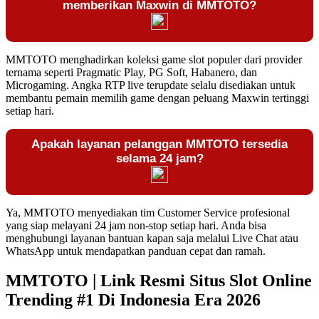
memberikan Maxwin di MMTOTO?
MMTOTO menghadirkan koleksi game slot populer dari provider
ternama seperti Pragmatic Play, PG Soft, Habanero, dan
Microgaming. Angka RTP live terupdate selalu disediakan untuk
membantu pemain memilih game dengan peluang Maxwin tertinggi
setiap hari.
Apakah layanan pelanggan MMTOTO tersedia
selama 24 jam?
Ya, MMTOTO menyediakan tim Customer Service profesional
yang siap melayani 24 jam non-stop setiap hari. Anda bisa
menghubungi layanan bantuan kapan saja melalui Live Chat atau
WhatsApp untuk mendapatkan panduan cepat dan ramah.
MMTOTO | Link Resmi Situs Slot Online
Trending #1 Di Indonesia Era 2026