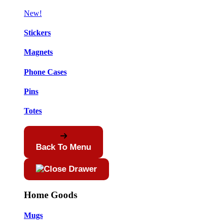
New!
Stickers
Magnets
Phone Cases
Pins
Totes
Back To Menu
Home Goods
Mugs