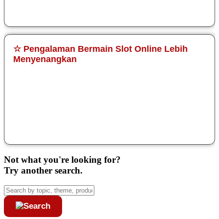
Fajar Wiratama
☆ Pengalaman Bermain Slot Online Lebih
Menyenangkan
Hal yang membuat saya tetap memilih MMTOTO adalah
variasi game yang menarik serta pengalaman bermain yang
lebih seru. Dengan konsep modern era 2026, MMTOTO
menghadirkan suasana hiburan slot online yang mengikuti
perkembangan terbaru.
Rizky Alvendra
Not what you're looking for?
Try another search.