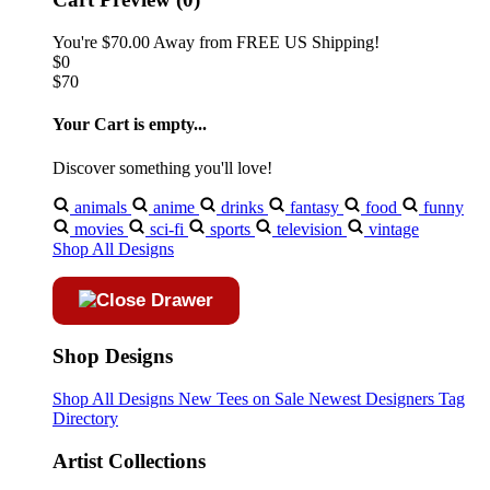
You're
$70.00
Away from
FREE US Shipping!
$0
$70
Your Cart is empty...
Discover something you'll love!
animals
anime
drinks
fantasy
food
funny
movies
sci-fi
sports
television
vintage
Shop All Designs
Shop Designs
Shop All Designs
New Tees on Sale
Newest Designers
Tag
Directory
Artist Collections