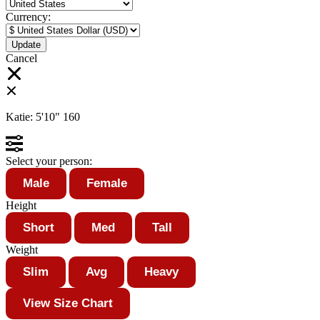
Currency:
Cancel
Katie:
5'10"
160
Select your person:
Male
Female
Height
Short
Med
Tall
Weight
Slim
Avg
Heavy
View Size Chart