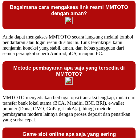
Bagaimana cara mengakses link resmi MMTOTO
dengan aman?
Anda dapat mengakses MMTOTO secara langsung melalui tombol
pendaftaran atau login resmi di situs ini. Link terenkripsi kami
menjamin koneksi yang stabil, aman, dan bebas gangguan dari
semua perangkat seperti Android, iOS, maupun PC.
Metode pembayaran apa saja yang tersedia di
MMTOTO?
MMTOTO menyediakan berbagai opsi transaksi lengkap, mulai dari
transfer bank lokal utama (BCA, Mandiri, BNI, BRI), e-wallet
populer (Dana, OVO, GoPay, LinkAja), hingga metode
pembayaran modern lainnya dengan proses deposit dan penarikan
yang serba cepat.
Game slot online apa saja yang sering