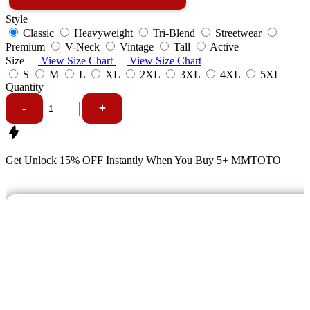
Style
Classic
Heavyweight
Tri-Blend
Streetwear
Premium
V-Neck
Vintage
Tall
Active
Size
View Size Chart
View Size Chart
S
M
L
XL
2XL
3XL
4XL
5XL
Quantity
-
+
Get
Unlock 15%
OFF Instantly When You Buy
5+ MMTOTO
🔥 MMTOTO | LINK RESMI SIT
TRENDING #1 DI INDONESIA
MMTOTO merupakan link resmi situs slot online t
2026 yang menghadirkan akses bermain cepat, se
terlengkap, serta provider populer dunia. Nikma