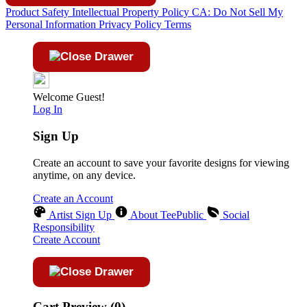
Product Safety
Intellectual Property Policy
CA: Do Not Sell My
Personal Information
Privacy Policy
Terms
Welcome Guest!
Log In
Sign Up
Create an account to save your favorite designs for viewing
anytime, on any device.
Create an Account
Artist Sign Up
About TeePublic
Social
Responsibility
Create Account
Cart Preview (0)