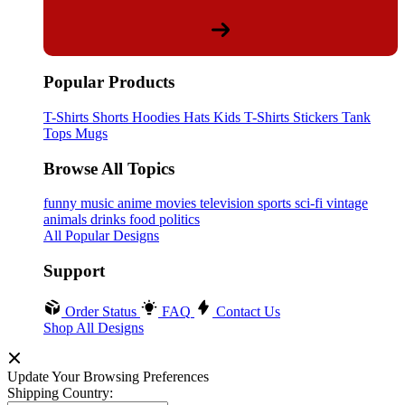
Popular Products
T-Shirts
Shorts
Hoodies
Hats
Kids T-Shirts
Stickers
Tank
Tops
Mugs
Browse All Topics
funny
music
anime
movies
television
sports
sci-fi
vintage
animals
drinks
food
politics
All Popular Designs
Support
Order Status
FAQ
Contact Us
Shop All Designs
Update Your Browsing Preferences
Shipping Country: