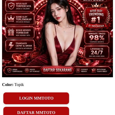
Color:
Topik
LOGIN MMTOTO
DAFTAR MMTOTO