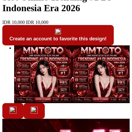
Indonesia Era 2026
IDR 10,000
IDR 10,000
Create an account to favorite this design!