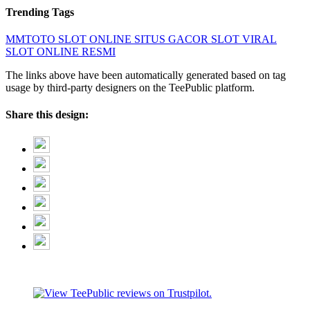
Trending Tags
MMTOTO
SLOT ONLINE
SITUS GACOR
SLOT VIRAL
SLOT ONLINE RESMI
The links above have been automatically generated based on tag
usage by third-party designers on the TeePublic platform.
Share this design: