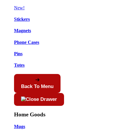
New!
Stickers
Magnets
Phone Cases
Pins
Totes
Back To Menu
Home Goods
Mugs