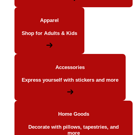
Apparel
Shop for Adults & Kids
Accessories
Express yourself with stickers and more
Home Goods
Decorate with pillows, tapestries, and
more