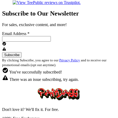
Subscribe to Our Newsletter
For sales, exclusive content, and more!
Email Address
*
By clicking Subscribe, you agree to our
Privacy Policy
and to receive our
promotional emails (opt out anytime).
You've successfully subscribed!
There was an issue subscribing, try again.
Don't love it? We'll fix it. For free.