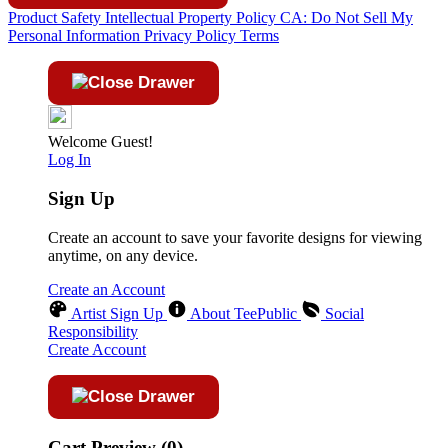
Product Safety
Intellectual Property Policy
CA: Do Not Sell My
Personal Information
Privacy Policy
Terms
Welcome Guest!
Log In
Sign Up
Create an account to save your favorite designs for viewing
anytime, on any device.
Create an Account
Artist Sign Up
About TeePublic
Social
Responsibility
Create Account
Cart Preview (0)