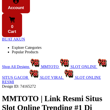
Account
0
Cart
BUAT AKUN
Explore Categories
Popular Products
Shop All Designs
MMTOTO
SLOT ONLINE
SITUS GACOR
SLOT VIRAL
SLOT ONLINE
RESMI
Design ID: 74165272
MMTOTO | Link Resmi Situs
Slot Online Trending #1 Di