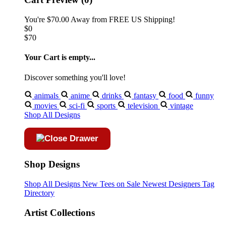
You're
$70.00
Away from
FREE US Shipping!
$0
$70
Your Cart is empty...
Discover something you'll love!
animals
anime
drinks
fantasy
food
funny
movies
sci-fi
sports
television
vintage
Shop All Designs
Shop Designs
Shop All Designs
New Tees on Sale
Newest Designers
Tag
Directory
Artist Collections