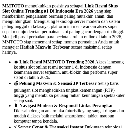
MMTOTO
mengukuhkan posisinya sebagai
Link Resmi Situs
Slot Online Trending #1 Di Indonesia Era 2026
yang siap
memberikan pengalaman bermain paling mutakhir, aman, dan
menguntungkan. Mengusung teknologi server modern dan sistem
paling unggul di kelasnya, platform ini menawarkan akses super
cepat menuju deretan permainan slot paling gacor dengan rtp tinggi.
Menjadi pusat perhatian para pecinta taruhan online di tahun 2026,
MMTOTO siap menemani setiap momen permainan Anda untuk
mengejar
Hadiah Maxwin Terbesar
secara maksimal setiap
harinya.
🔥 Link Resmi MMTOTO Trending 2026
Akses langsung
ke situs slot online resmi nomor 1 di Indonesia dengan
keamanan server terjamin, anti-blokir, dan performa super
stabil di tahun 2026.
💰 Peluang Maxwin & Sensasi JP Terbesar
Setiap baris
gulungan slot menghadirkan tingkat kemenangan (RTP)
tinggi yang membuka peluang raihan keuntungan spektakuler
setiap saat.
📱 Navigasi Modern & Responsif Lintas Perangkat
Didesain dengan antarmuka futuristik yang sangat ringan dan
mudah diakses baik melalui smartphone, tablet, maupun
komputer tanpa kendala.
⚡ Server Cepat & Transaksi Instant
Dukungan teknologi