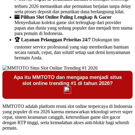
terbaru 2026 memastikan alur permainan berjalan tanpa delay
serta proses deposit dan penarikan dana berlangsung kilat.
🎰 Pilihan Slot Online Paling Lengkap & Gacor
Menyediakan koleksi game slot terlengkap dari provider
papan atas dunia yang sedang populer dan menjadi tren utama
para pemain di Indonesia.
🏆 Layanan Pelanggan Prioritas 24/7
Dukungan tim
customer service profesional yang siap memberikan bantuan
secara ramah, cepat, dan solutif setiap saat demi kenyamanan
bermain Anda.
Apa itu MMTOTO dan mengapa menjadi situs
slot online trending #1 di tahun 2026?
MMTOTO adalah platform resmi slot online terpercaya di Indonesia
yang populer di era 2026 karena menawarkan teknologi server super
cepat, sistem keamanan canggih, ketersediaan game slot gacor
dengan RTP tinggi, serta kemudahan akses anti-blokir bagi seluruh
pemain.