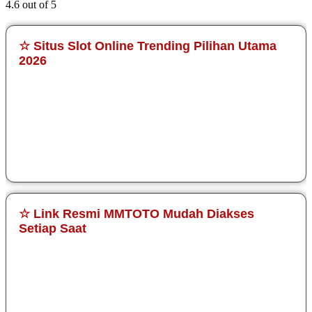
4.6 out of 5
☆ Situs Slot Online Trending Pilihan Utama
2026
Awalnya saya mencoba MMTOTO karena melihat banyak
pemain membicarakannya, ternyata platform ini memiliki
tampilan modern, akses yang mudah, dan pilihan permainan
slot online yang lengkap. Pengalaman bermain terasa lebih
nyaman dengan berbagai fitur menarik yang tersedia.
Kevin Ardiansyah
☆ Link Resmi MMTOTO Mudah Diakses
Setiap Saat
Menurut saya MMTOTO menjadi salah satu situs slot online
yang praktis digunakan. Proses akses cepat, navigasi
sederhana, dan performa website yang stabil membuat
aktivitas bermain menjadi lebih nyaman di berbagai
perangkat.