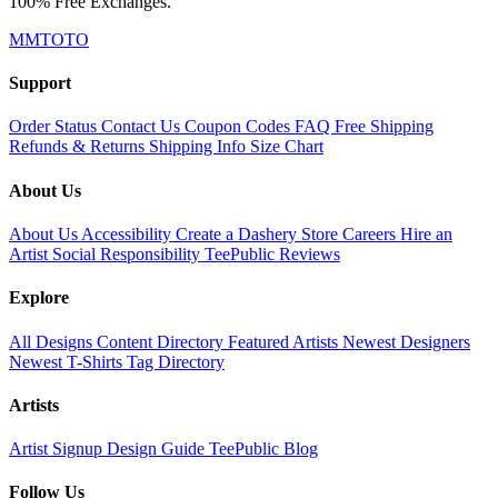
100% Free Exchanges.
MMTOTO
Support
Order Status
Contact Us
Coupon Codes
FAQ
Free Shipping
Refunds & Returns
Shipping Info
Size Chart
About Us
About Us
Accessibility
Create a Dashery Store
Careers
Hire an
Artist
Social Responsibility
TeePublic Reviews
Explore
All Designs
Content Directory
Featured Artists
Newest Designers
Newest T-Shirts
Tag Directory
Artists
Artist Signup
Design Guide
TeePublic Blog
Follow Us