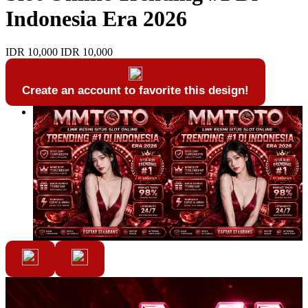
Indonesia Era 2026
IDR 10,000
IDR 10,000
Create an account to favorite this design!