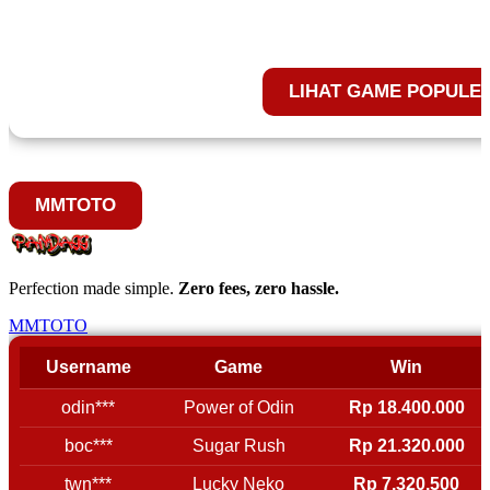
lebih nyaman dengan berbagai pilihan permainan sl
modern yang dirancang untuk memberikan hibur
LIHAT GAME POPULE
MMTOTO
Perfection made simple.
Zero fees, zero hassle.
MMTOTO
Username
Game
Win
odin***
Power of Odin
Rp 18.400.000
boc***
Sugar Rush
Rp 21.320.000
twn***
Lucky Neko
Rp 7.320.500