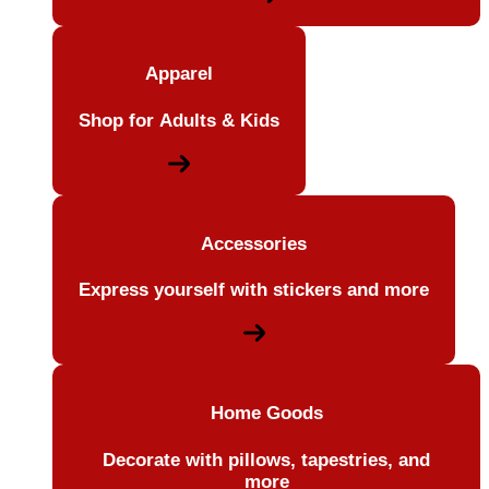
Apparel
Shop for Adults & Kids
Accessories
Express yourself with stickers and more
Home Goods
Decorate with pillows, tapestries, and
more