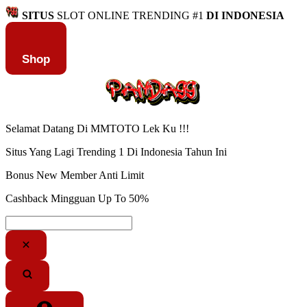
SITUS
SLOT ONLINE TRENDING #1
DI INDONESIA
Shop
Selamat Datang Di MMTOTO Lek Ku !!!
Situs Yang Lagi Trending 1 Di Indonesia Tahun Ini
Bonus New Member Anti Limit
Cashback Mingguan Up To 50%