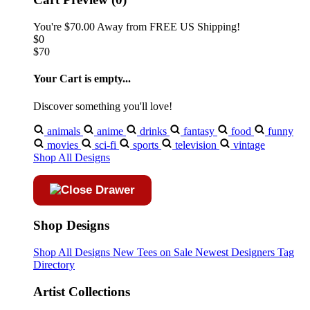
You're
$70.00
Away from
FREE US Shipping!
$0
$70
Your Cart is empty...
Discover something you'll love!
animals
anime
drinks
fantasy
food
funny
movies
sci-fi
sports
television
vintage
Shop All Designs
Shop Designs
Shop All Designs
New Tees on Sale
Newest Designers
Tag
Directory
Artist Collections