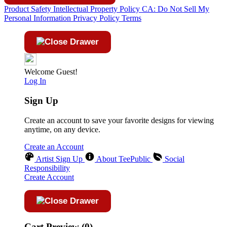
Product Safety
Intellectual Property Policy
CA: Do Not Sell My
Personal Information
Privacy Policy
Terms
Welcome Guest!
Log In
Sign Up
Create an account to save your favorite designs for viewing
anytime, on any device.
Create an Account
Artist Sign Up
About TeePublic
Social
Responsibility
Create Account
Cart Preview (0)