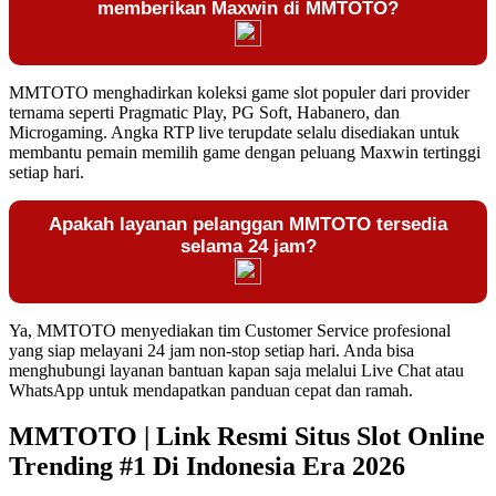
memberikan Maxwin di MMTOTO?
MMTOTO menghadirkan koleksi game slot populer dari provider
ternama seperti Pragmatic Play, PG Soft, Habanero, dan
Microgaming. Angka RTP live terupdate selalu disediakan untuk
membantu pemain memilih game dengan peluang Maxwin tertinggi
setiap hari.
Apakah layanan pelanggan MMTOTO tersedia
selama 24 jam?
Ya, MMTOTO menyediakan tim Customer Service profesional
yang siap melayani 24 jam non-stop setiap hari. Anda bisa
menghubungi layanan bantuan kapan saja melalui Live Chat atau
WhatsApp untuk mendapatkan panduan cepat dan ramah.
MMTOTO | Link Resmi Situs Slot Online
Trending #1 Di Indonesia Era 2026