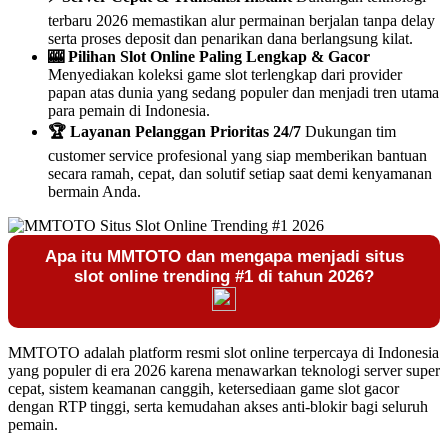
terbaru 2026 memastikan alur permainan berjalan tanpa delay
serta proses deposit dan penarikan dana berlangsung kilat.
🎰 Pilihan Slot Online Paling Lengkap & Gacor
Menyediakan koleksi game slot terlengkap dari provider
papan atas dunia yang sedang populer dan menjadi tren utama
para pemain di Indonesia.
🏆 Layanan Pelanggan Prioritas 24/7
Dukungan tim
customer service profesional yang siap memberikan bantuan
secara ramah, cepat, dan solutif setiap saat demi kenyamanan
bermain Anda.
Apa itu MMTOTO dan mengapa menjadi situs
slot online trending #1 di tahun 2026?
MMTOTO adalah platform resmi slot online terpercaya di Indonesia
yang populer di era 2026 karena menawarkan teknologi server super
cepat, sistem keamanan canggih, ketersediaan game slot gacor
dengan RTP tinggi, serta kemudahan akses anti-blokir bagi seluruh
pemain.