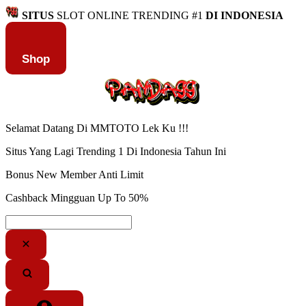
SITUS
SLOT ONLINE TRENDING #1
DI INDONESIA
Shop
Selamat Datang Di MMTOTO Lek Ku !!!
Situs Yang Lagi Trending 1 Di Indonesia Tahun Ini
Bonus New Member Anti Limit
Cashback Mingguan Up To 50%