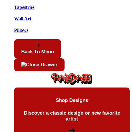
Tapestries
Wall Art
Pillows
Back To Menu
Shop Designs
Discover a classic design or new favorite
artist