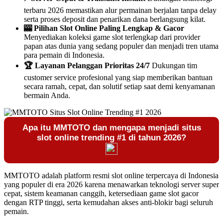
terbaru 2026 memastikan alur permainan berjalan tanpa delay
serta proses deposit dan penarikan dana berlangsung kilat.
🎰 Pilihan Slot Online Paling Lengkap & Gacor
Menyediakan koleksi game slot terlengkap dari provider
papan atas dunia yang sedang populer dan menjadi tren utama
para pemain di Indonesia.
🏆 Layanan Pelanggan Prioritas 24/7
Dukungan tim
customer service profesional yang siap memberikan bantuan
secara ramah, cepat, dan solutif setiap saat demi kenyamanan
bermain Anda.
Apa itu MMTOTO dan mengapa menjadi situs
slot online trending #1 di tahun 2026?
MMTOTO adalah platform resmi slot online terpercaya di Indonesia
yang populer di era 2026 karena menawarkan teknologi server super
cepat, sistem keamanan canggih, ketersediaan game slot gacor
dengan RTP tinggi, serta kemudahan akses anti-blokir bagi seluruh
pemain.