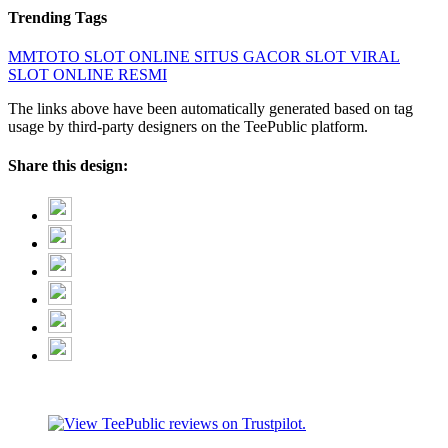
Trending Tags
MMTOTO
SLOT ONLINE
SITUS GACOR
SLOT VIRAL
SLOT ONLINE RESMI
The links above have been automatically generated based on tag
usage by third-party designers on the TeePublic platform.
Share this design: