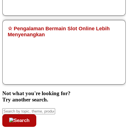
Fajar Wiratama
☆ Pengalaman Bermain Slot Online Lebih
Menyenangkan
Hal yang membuat saya tetap memilih MMTOTO adalah
variasi game yang menarik serta pengalaman bermain yang
lebih seru. Dengan konsep modern era 2026, MMTOTO
menghadirkan suasana hiburan slot online yang mengikuti
perkembangan terbaru.
Rizky Alvendra
Not what you're looking for?
Try another search.