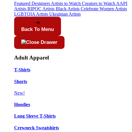
Featured Designers
Artists to Watch
Creators to Watch
AAPI
Artists
BIPOC Artists
Black Artists
Celebrate Women Artists
LGBTQIA Artists
Ukrainian Artists
Back To Menu
Adult Apparel
T-Shirts
Shorts
New!
Hoodies
Long Sleeve T-Shirts
Crewneck Sweatshirts