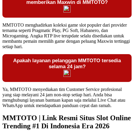
memberikan Maxwin di MMTOTO?
MMTOTO menghadirkan koleksi game slot populer dari provider
ternama seperti Pragmatic Play, PG Soft, Habanero, dan
Microgaming. Angka RTP live terupdate selalu disediakan untuk
membantu pemain memilih game dengan peluang Maxwin tertinggi
setiap hari.
Apakah layanan pelanggan MMTOTO tersedia
selama 24 jam?
Ya, MMTOTO menyediakan tim Customer Service profesional
yang siap melayani 24 jam non-stop setiap hari. Anda bisa
menghubungi layanan bantuan kapan saja melalui Live Chat atau
WhatsApp untuk mendapatkan panduan cepat dan ramah.
MMTOTO | Link Resmi Situs Slot Online
Trending #1 Di Indonesia Era 2026