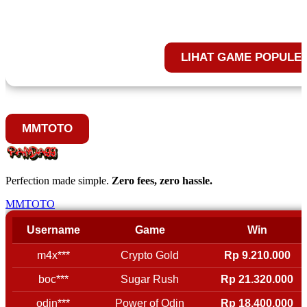
lebih nyaman dengan berbagai pilihan permainan sl
modern yang dirancang untuk memberikan hibur
LIHAT GAME POPULE
MMTOTO
Perfection made simple.
Zero fees, zero hassle.
MMTOTO
Username
Game
Win
m4x***
Crypto Gold
Rp 9.210.000
boc***
Sugar Rush
Rp 21.320.000
odin***
Power of Odin
Rp 18.400.000