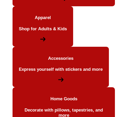
Apparel
Shop for Adults & Kids
Accessories
Express yourself with stickers and more
Home Goods
Decorate with pillows, tapestries, and
more