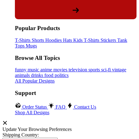
Popular Products
T-Shirts
Shorts
Hoodies
Hats
Kids T-Shirts
Stickers
Tank
Tops
Mugs
Browse All Topics
funny
music
anime
movies
television
sports
sci-fi
vintage
animals
drinks
food
politics
All Popular Designs
Support
Order Status
FAQ
Contact Us
Shop All Designs
Update Your Browsing Preferences
Shipping Country: