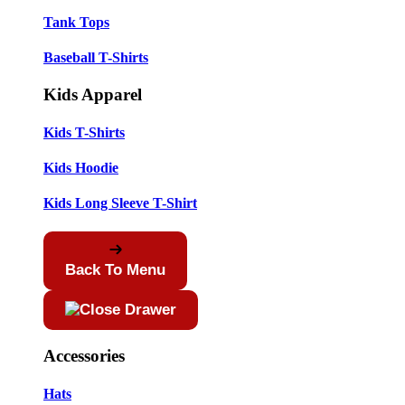
Tank Tops
Baseball T-Shirts
Kids Apparel
Kids T-Shirts
Kids Hoodie
Kids Long Sleeve T-Shirt
Back To Menu
Accessories
Hats