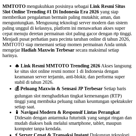
MMTOTO
mengukuhkan posisinya sebagai
Link Resmi Situs
Slot Online Trending #1 Di Indonesia Era 2026
yang siap
memberikan pengalaman bermain paling mutakhir, aman, dan
menguntungkan. Mengusung teknologi server modern dan sistem
paling unggul di kelasnya, platform ini menawarkan akses super
cepat menuju deretan permainan slot paling gacor dengan rtp tinggi.
Menjadi pusat perhatian para pecinta taruhan online di tahun 2026,
MMTOTO siap menemani setiap momen permainan Anda untuk
mengejar
Hadiah Maxwin Terbesar
secara maksimal setiap
harinya.
🔥 Link Resmi MMTOTO Trending 2026
Akses langsung
ke situs slot online resmi nomor 1 di Indonesia dengan
keamanan server terjamin, anti-blokir, dan performa super
stabil di tahun 2026.
💰 Peluang Maxwin & Sensasi JP Terbesar
Setiap baris
gulungan slot menghadirkan tingkat kemenangan (RTP)
tinggi yang membuka peluang raihan keuntungan spektakuler
setiap saat.
📱 Navigasi Modern & Responsif Lintas Perangkat
Didesain dengan antarmuka futuristik yang sangat ringan dan
mudah diakses baik melalui smartphone, tablet, maupun
komputer tanpa kendala.
⚡ Server Cepat & Transaksi Instant
Dukungan teknologi