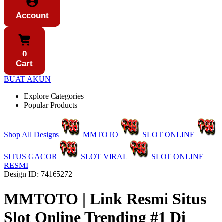
Account
0
Cart
BUAT AKUN
Explore Categories
Popular Products
Shop All Designs
MMTOTO
SLOT ONLINE
SITUS GACOR
SLOT VIRAL
SLOT ONLINE
RESMI
Design ID: 74165272
MMTOTO | Link Resmi Situs
Slot Online Trending #1 Di