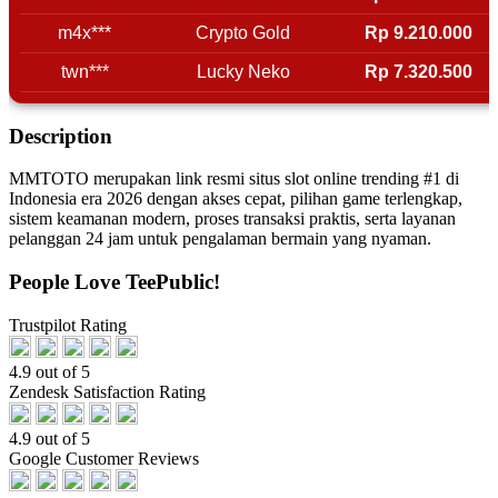
m4x***
Crypto Gold
Rp 9.210.000
twn***
Lucky Neko
Rp 7.320.500
Description
MMTOTO merupakan link resmi situs slot online trending #1 di
Indonesia era 2026 dengan akses cepat, pilihan game terlengkap,
sistem keamanan modern, proses transaksi praktis, serta layanan
pelanggan 24 jam untuk pengalaman bermain yang nyaman.
People Love TeePublic!
Trustpilot Rating
4.9 out of 5
Zendesk Satisfaction Rating
4.9 out of 5
Google Customer Reviews