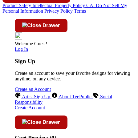
Product Safety
Intellectual Property Policy
CA: Do Not Sell My
Personal Information
Privacy Policy
Terms
Welcome Guest!
Log In
Sign Up
Create an account to save your favorite designs for viewing
anytime, on any device.
Create an Account
Artist Sign Up
About TeePublic
Social
Responsibility
Create Account
Cart Preview (0)