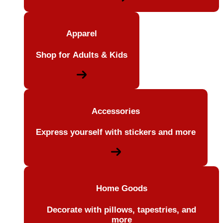
Apparel
Shop for Adults & Kids
Accessories
Express yourself with stickers and more
Home Goods
Decorate with pillows, tapestries, and
more