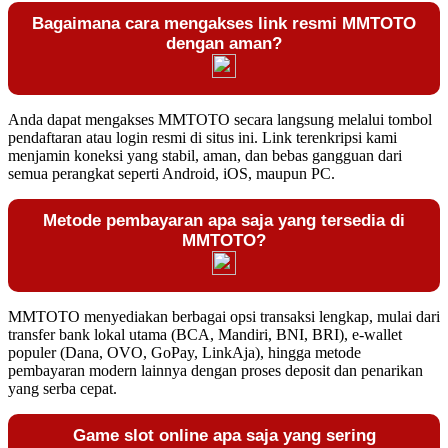
Bagaimana cara mengakses link resmi MMTOTO
dengan aman?
Anda dapat mengakses MMTOTO secara langsung melalui tombol
pendaftaran atau login resmi di situs ini. Link terenkripsi kami
menjamin koneksi yang stabil, aman, dan bebas gangguan dari
semua perangkat seperti Android, iOS, maupun PC.
Metode pembayaran apa saja yang tersedia di
MMTOTO?
MMTOTO menyediakan berbagai opsi transaksi lengkap, mulai dari
transfer bank lokal utama (BCA, Mandiri, BNI, BRI), e-wallet
populer (Dana, OVO, GoPay, LinkAja), hingga metode
pembayaran modern lainnya dengan proses deposit dan penarikan
yang serba cepat.
Game slot online apa saja yang sering