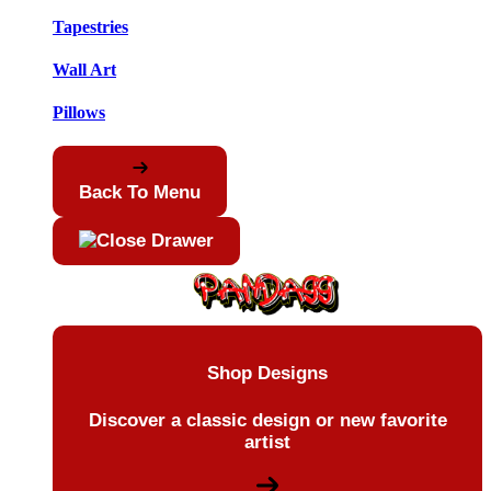
Tapestries
Wall Art
Pillows
Back To Menu
Shop Designs
Discover a classic design or new favorite
artist