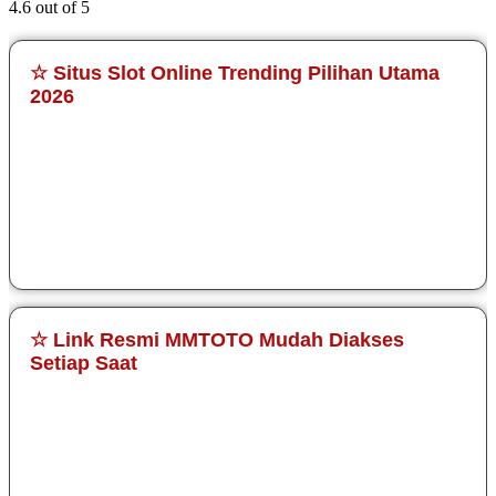
4.6 out of 5
☆ Situs Slot Online Trending Pilihan Utama
2026
Awalnya saya mencoba MMTOTO karena melihat banyak
pemain membicarakannya, ternyata platform ini memiliki
tampilan modern, akses yang mudah, dan pilihan permainan
slot online yang lengkap. Pengalaman bermain terasa lebih
nyaman dengan berbagai fitur menarik yang tersedia.
Kevin Ardiansyah
☆ Link Resmi MMTOTO Mudah Diakses
Setiap Saat
Menurut saya MMTOTO menjadi salah satu situs slot online
yang praktis digunakan. Proses akses cepat, navigasi
sederhana, dan performa website yang stabil membuat
aktivitas bermain menjadi lebih nyaman di berbagai
perangkat.