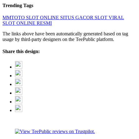
Trending Tags
MMTOTO
SLOT ONLINE
SITUS GACOR
SLOT VIRAL
SLOT ONLINE RESMI
The links above have been automatically generated based on tag
usage by third-party designers on the TeePublic platform.
Share this design: