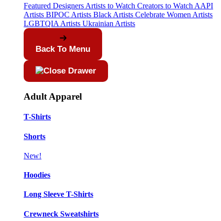
Featured Designers
Artists to Watch
Creators to Watch
AAPI
Artists
BIPOC Artists
Black Artists
Celebrate Women Artists
LGBTQIA Artists
Ukrainian Artists
Back To Menu
Adult Apparel
T-Shirts
Shorts
New!
Hoodies
Long Sleeve T-Shirts
Crewneck Sweatshirts