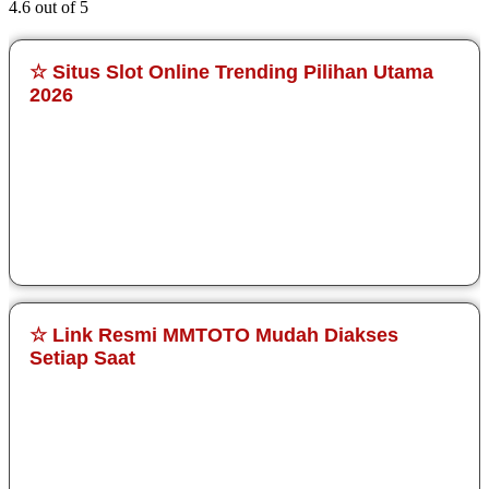
4.6 out of 5
☆ Situs Slot Online Trending Pilihan Utama
2026
Awalnya saya mencoba MMTOTO karena melihat banyak
pemain membicarakannya, ternyata platform ini memiliki
tampilan modern, akses yang mudah, dan pilihan permainan
slot online yang lengkap. Pengalaman bermain terasa lebih
nyaman dengan berbagai fitur menarik yang tersedia.
Kevin Ardiansyah
☆ Link Resmi MMTOTO Mudah Diakses
Setiap Saat
Menurut saya MMTOTO menjadi salah satu situs slot online
yang praktis digunakan. Proses akses cepat, navigasi
sederhana, dan performa website yang stabil membuat
aktivitas bermain menjadi lebih nyaman di berbagai
perangkat.