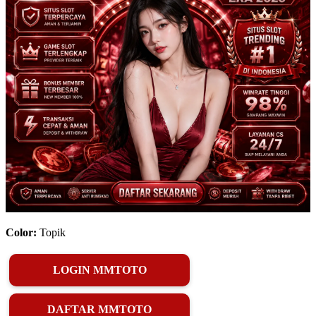
Color:
Topik
LOGIN MMTOTO
DAFTAR MMTOTO