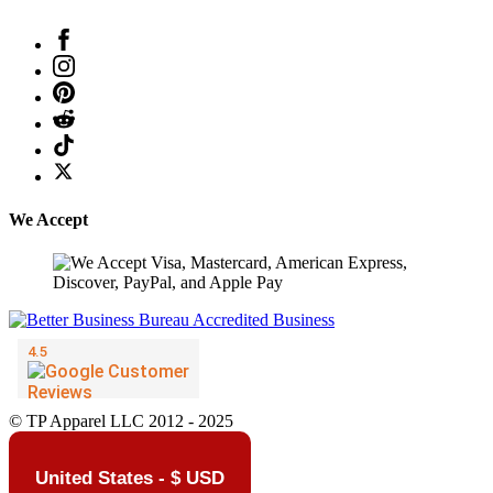
We Accept
© TP Apparel LLC 2012 - 2025
United States - $ USD