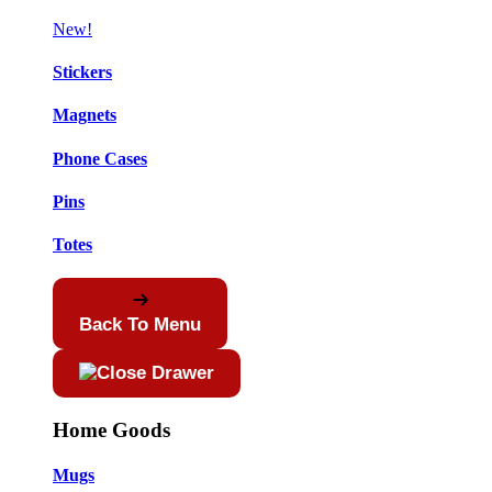
New!
Stickers
Magnets
Phone Cases
Pins
Totes
Back To Menu
Home Goods
Mugs