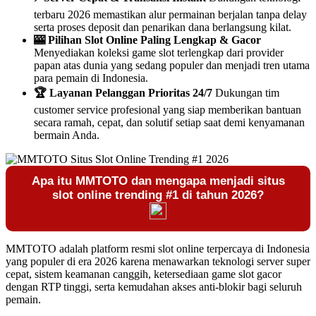
terbaru 2026 memastikan alur permainan berjalan tanpa delay
serta proses deposit dan penarikan dana berlangsung kilat.
🎰 Pilihan Slot Online Paling Lengkap & Gacor
Menyediakan koleksi game slot terlengkap dari provider
papan atas dunia yang sedang populer dan menjadi tren utama
para pemain di Indonesia.
🏆 Layanan Pelanggan Prioritas 24/7
Dukungan tim
customer service profesional yang siap memberikan bantuan
secara ramah, cepat, dan solutif setiap saat demi kenyamanan
bermain Anda.
Apa itu MMTOTO dan mengapa menjadi situs
slot online trending #1 di tahun 2026?
MMTOTO adalah platform resmi slot online terpercaya di Indonesia
yang populer di era 2026 karena menawarkan teknologi server super
cepat, sistem keamanan canggih, ketersediaan game slot gacor
dengan RTP tinggi, serta kemudahan akses anti-blokir bagi seluruh
pemain.