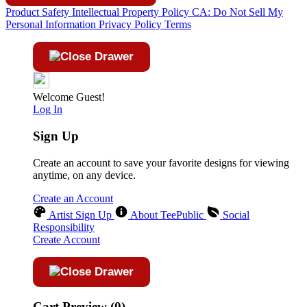
Product Safety
Intellectual Property Policy
CA: Do Not Sell My
Personal Information
Privacy Policy
Terms
Welcome Guest!
Log In
Sign Up
Create an account to save your favorite designs for viewing
anytime, on any device.
Create an Account
Artist Sign Up
About TeePublic
Social
Responsibility
Create Account
Cart Preview (0)