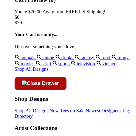
You're
$70.00
Away from
FREE US Shipping!
$0
$70
Your Cart is empty...
Discover something you'll love!
animals
anime
drinks
fantasy
food
funny
movies
sci-fi
sports
television
vintage
Shop All Designs
Shop Designs
Shop All Designs
New Tees on Sale
Newest Designers
Tag
Directory
Artist Collections