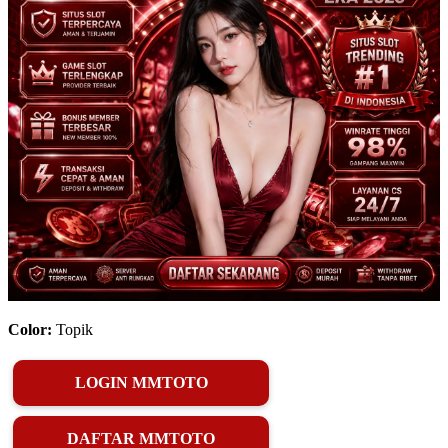
Color:
Topik
LOGIN MMTOTO
DAFTAR MMTOTO