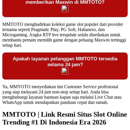
memberikan Maxwin di MMTOTO?
MMTOTO menghadirkan koleksi game slot populer dari provider
ternama seperti Pragmatic Play, PG Soft, Habanero, dan
Microgaming. Angka RTP live terupdate selalu disediakan untuk
membantu pemain memilih game dengan peluang Maxwin tertinggi
setiap hari.
Apakah layanan pelanggan MMTOTO tersedia
selama 24 jam?
Ya, MMTOTO menyediakan tim Customer Service profesional
yang siap melayani 24 jam non-stop setiap hari. Anda bisa
menghubungi layanan bantuan kapan saja melalui Live Chat atau
WhatsApp untuk mendapatkan panduan cepat dan ramah.
MMTOTO | Link Resmi Situs Slot Online
Trending #1 Di Indonesia Era 2026