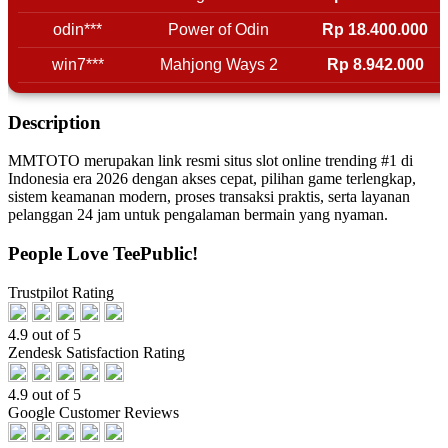
odin***
Power of Odin
Rp 18.400.000
win7***
Mahjong Ways 2
Rp 8.942.000
Description
MMTOTO merupakan link resmi situs slot online trending #1 di
Indonesia era 2026 dengan akses cepat, pilihan game terlengkap,
sistem keamanan modern, proses transaksi praktis, serta layanan
pelanggan 24 jam untuk pengalaman bermain yang nyaman.
People Love TeePublic!
Trustpilot Rating
4.9 out of 5
Zendesk Satisfaction Rating
4.9 out of 5
Google Customer Reviews