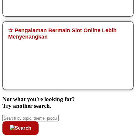
Fajar Wiratama
☆ Pengalaman Bermain Slot Online Lebih
Menyenangkan
Hal yang membuat saya tetap memilih MMTOTO adalah
variasi game yang menarik serta pengalaman bermain yang
lebih seru. Dengan konsep modern era 2026, MMTOTO
menghadirkan suasana hiburan slot online yang mengikuti
perkembangan terbaru.
Rizky Alvendra
Not what you're looking for?
Try another search.