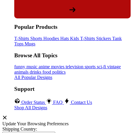
Popular Products
T-Shirts
Shorts
Hoodies
Hats
Kids T-Shirts
Stickers
Tank
Tops
Mugs
Browse All Topics
funny
music
anime
movies
television
sports
sci-fi
vintage
animals
drinks
food
politics
All Popular Designs
Support
Order Status
FAQ
Contact Us
Shop All Designs
Update Your Browsing Preferences
Shipping Country: