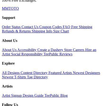
100% Free Exchanges.
MMTOTO
Support
Order Status
Contact Us
Coupon Codes
FAQ
Free Shipping
Refunds & Returns
Shipping Info
Size Chart
About Us
About Us
Accessibility
Create a Dashery Store
Careers
Hire an
Artist
Social Responsibility
TeePublic Reviews
Explore
All Designs
Content Directory
Featured Artists
Newest Designers
Newest T-Shirts
Tag Directory
Artists
Artist Signup
Design Guide
TeePublic Blog
Follow Us