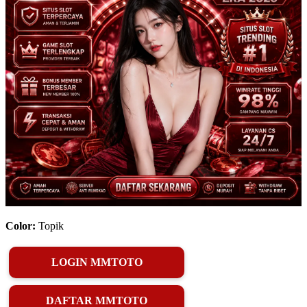
Color:
Topik
LOGIN MMTOTO
DAFTAR MMTOTO