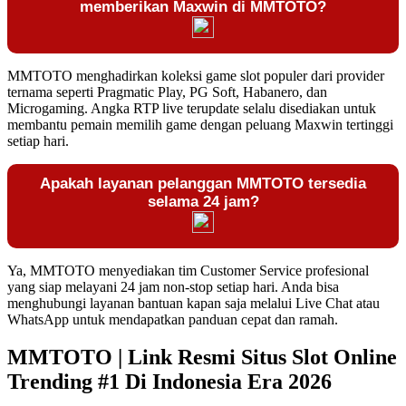
memberikan Maxwin di MMTOTO?
MMTOTO menghadirkan koleksi game slot populer dari provider
ternama seperti Pragmatic Play, PG Soft, Habanero, dan
Microgaming. Angka RTP live terupdate selalu disediakan untuk
membantu pemain memilih game dengan peluang Maxwin tertinggi
setiap hari.
Apakah layanan pelanggan MMTOTO tersedia
selama 24 jam?
Ya, MMTOTO menyediakan tim Customer Service profesional
yang siap melayani 24 jam non-stop setiap hari. Anda bisa
menghubungi layanan bantuan kapan saja melalui Live Chat atau
WhatsApp untuk mendapatkan panduan cepat dan ramah.
MMTOTO | Link Resmi Situs Slot Online
Trending #1 Di Indonesia Era 2026