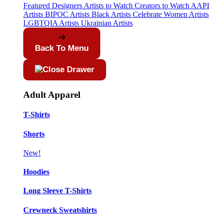
Featured Designers
Artists to Watch
Creators to Watch
AAPI
Artists
BIPOC Artists
Black Artists
Celebrate Women Artists
LGBTQIA Artists
Ukrainian Artists
Back To Menu
Adult Apparel
T-Shirts
Shorts
New!
Hoodies
Long Sleeve T-Shirts
Crewneck Sweatshirts