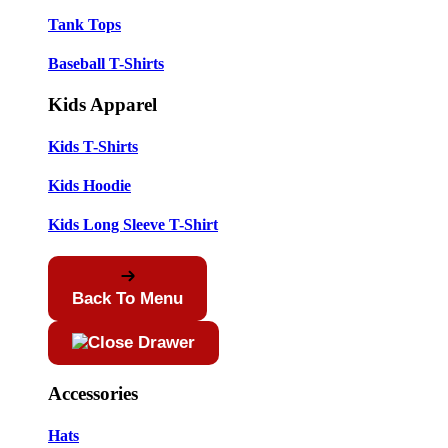
Tank Tops
Baseball T-Shirts
Kids Apparel
Kids T-Shirts
Kids Hoodie
Kids Long Sleeve T-Shirt
Back To Menu
Accessories
Hats