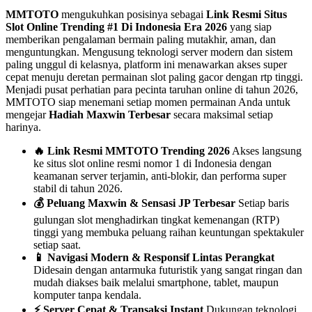
MMTOTO
mengukuhkan posisinya sebagai
Link Resmi Situs
Slot Online Trending #1 Di Indonesia Era 2026
yang siap
memberikan pengalaman bermain paling mutakhir, aman, dan
menguntungkan. Mengusung teknologi server modern dan sistem
paling unggul di kelasnya, platform ini menawarkan akses super
cepat menuju deretan permainan slot paling gacor dengan rtp tinggi.
Menjadi pusat perhatian para pecinta taruhan online di tahun 2026,
MMTOTO siap menemani setiap momen permainan Anda untuk
mengejar
Hadiah Maxwin Terbesar
secara maksimal setiap
harinya.
🔥 Link Resmi MMTOTO Trending 2026
Akses langsung
ke situs slot online resmi nomor 1 di Indonesia dengan
keamanan server terjamin, anti-blokir, dan performa super
stabil di tahun 2026.
💰 Peluang Maxwin & Sensasi JP Terbesar
Setiap baris
gulungan slot menghadirkan tingkat kemenangan (RTP)
tinggi yang membuka peluang raihan keuntungan spektakuler
setiap saat.
📱 Navigasi Modern & Responsif Lintas Perangkat
Didesain dengan antarmuka futuristik yang sangat ringan dan
mudah diakses baik melalui smartphone, tablet, maupun
komputer tanpa kendala.
⚡ Server Cepat & Transaksi Instant
Dukungan teknologi