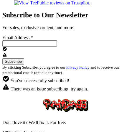
Subscribe to Our Newsletter
For sales, exclusive content, and more!
Email Address
*
By clicking Subscribe, you agree to our
Privacy Policy
and to receive our
promotional emails (opt out anytime).
You've successfully subscribed!
There was an issue subscribing, try again.
Don't love it? We'll fix it. For free.