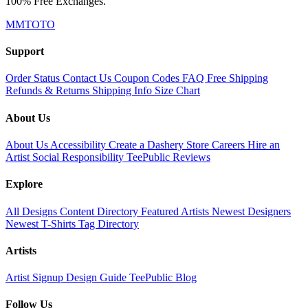
100% Free Exchanges.
MMTOTO
Support
Order Status
Contact Us
Coupon Codes
FAQ
Free Shipping
Refunds & Returns
Shipping Info
Size Chart
About Us
About Us
Accessibility
Create a Dashery Store
Careers
Hire an
Artist
Social Responsibility
TeePublic Reviews
Explore
All Designs
Content Directory
Featured Artists
Newest Designers
Newest T-Shirts
Tag Directory
Artists
Artist Signup
Design Guide
TeePublic Blog
Follow Us