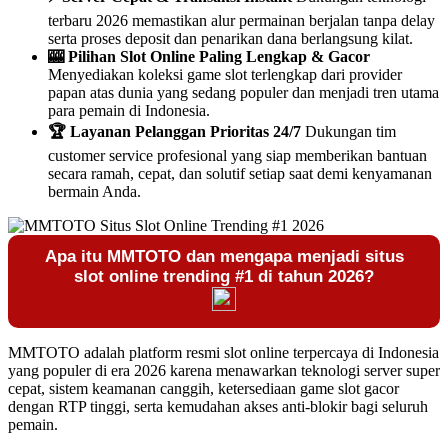
terbaru 2026 memastikan alur permainan berjalan tanpa delay
serta proses deposit dan penarikan dana berlangsung kilat.
🎰 Pilihan Slot Online Paling Lengkap & Gacor
Menyediakan koleksi game slot terlengkap dari provider
papan atas dunia yang sedang populer dan menjadi tren utama
para pemain di Indonesia.
🏆 Layanan Pelanggan Prioritas 24/7
Dukungan tim
customer service profesional yang siap memberikan bantuan
secara ramah, cepat, dan solutif setiap saat demi kenyamanan
bermain Anda.
Apa itu MMTOTO dan mengapa menjadi situs
slot online trending #1 di tahun 2026?
MMTOTO adalah platform resmi slot online terpercaya di Indonesia
yang populer di era 2026 karena menawarkan teknologi server super
cepat, sistem keamanan canggih, ketersediaan game slot gacor
dengan RTP tinggi, serta kemudahan akses anti-blokir bagi seluruh
pemain.