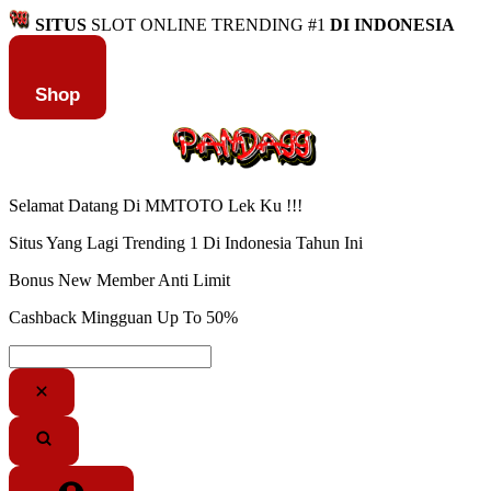
SITUS
SLOT ONLINE TRENDING #1
DI INDONESIA
Shop
Selamat Datang Di MMTOTO Lek Ku !!!
Situs Yang Lagi Trending 1 Di Indonesia Tahun Ini
Bonus New Member Anti Limit
Cashback Mingguan Up To 50%