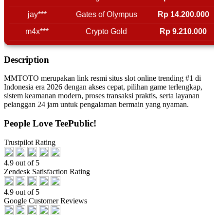
jay***
Gates of Olympus
Rp 14.200.000
m4x***
Crypto Gold
Rp 9.210.000
Description
MMTOTO merupakan link resmi situs slot online trending #1 di
Indonesia era 2026 dengan akses cepat, pilihan game terlengkap,
sistem keamanan modern, proses transaksi praktis, serta layanan
pelanggan 24 jam untuk pengalaman bermain yang nyaman.
People Love TeePublic!
Trustpilot Rating
4.9 out of 5
Zendesk Satisfaction Rating
4.9 out of 5
Google Customer Reviews