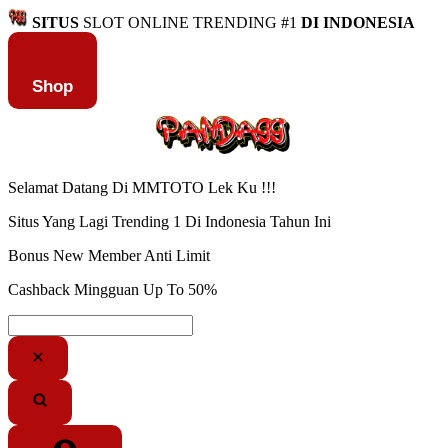
SITUS
SLOT ONLINE TRENDING #1
DI INDONESIA
Shop
Selamat Datang Di MMTOTO Lek Ku !!!
Situs Yang Lagi Trending 1 Di Indonesia Tahun Ini
Bonus New Member Anti Limit
Cashback Mingguan Up To 50%