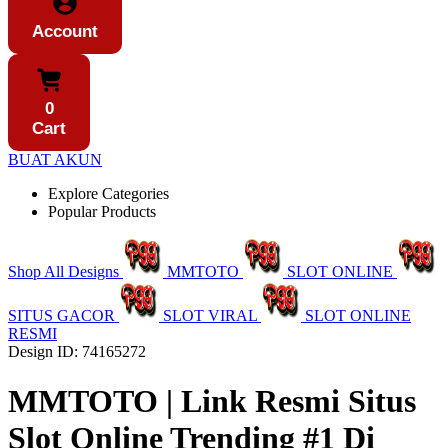
Account
0
Cart
BUAT AKUN
Explore Categories
Popular Products
Shop All Designs
MMTOTO
SLOT ONLINE
SITUS GACOR
SLOT VIRAL
SLOT ONLINE
RESMI
Design ID: 74165272
MMTOTO | Link Resmi Situs
Slot Online Trending #1 Di