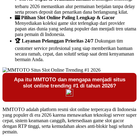
terbaru 2026 memastikan alur permainan berjalan tanpa delay
serta proses deposit dan penarikan dana berlangsung kilat.
🎰 Pilihan Slot Online Paling Lengkap & Gacor
Menyediakan koleksi game slot terlengkap dari provider
papan atas dunia yang sedang populer dan menjadi tren utama
para pemain di Indonesia.
🏆 Layanan Pelanggan Prioritas 24/7
Dukungan tim
customer service profesional yang siap memberikan bantuan
secara ramah, cepat, dan solutif setiap saat demi kenyamanan
bermain Anda.
Apa itu MMTOTO dan mengapa menjadi situs
slot online trending #1 di tahun 2026?
MMTOTO adalah platform resmi slot online terpercaya di Indonesia
yang populer di era 2026 karena menawarkan teknologi server super
cepat, sistem keamanan canggih, ketersediaan game slot gacor
dengan RTP tinggi, serta kemudahan akses anti-blokir bagi seluruh
pemain.