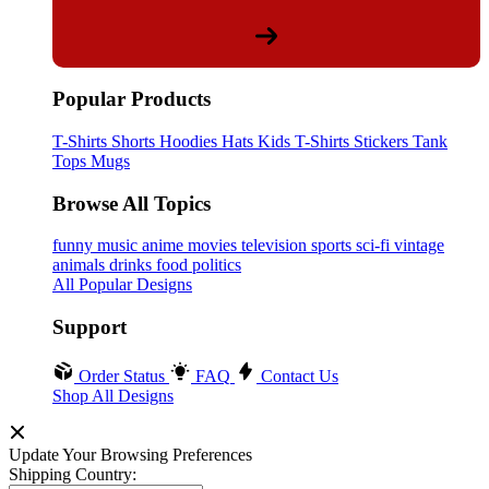
Popular Products
T-Shirts
Shorts
Hoodies
Hats
Kids T-Shirts
Stickers
Tank
Tops
Mugs
Browse All Topics
funny
music
anime
movies
television
sports
sci-fi
vintage
animals
drinks
food
politics
All Popular Designs
Support
Order Status
FAQ
Contact Us
Shop All Designs
Update Your Browsing Preferences
Shipping Country: