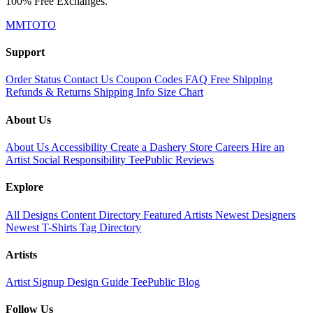
100% Free Exchanges.
MMTOTO
Support
Order Status
Contact Us
Coupon Codes
FAQ
Free Shipping
Refunds & Returns
Shipping Info
Size Chart
About Us
About Us
Accessibility
Create a Dashery Store
Careers
Hire an
Artist
Social Responsibility
TeePublic Reviews
Explore
All Designs
Content Directory
Featured Artists
Newest Designers
Newest T-Shirts
Tag Directory
Artists
Artist Signup
Design Guide
TeePublic Blog
Follow Us