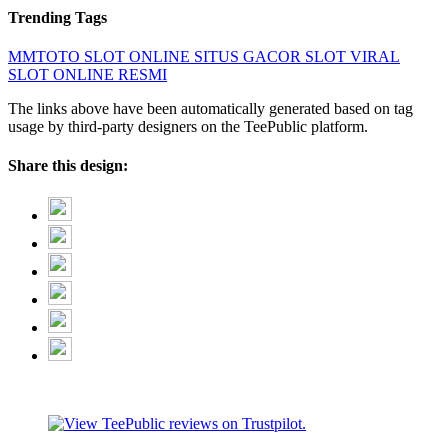
Trending Tags
MMTOTO
SLOT ONLINE
SITUS GACOR
SLOT VIRAL
SLOT ONLINE RESMI
The links above have been automatically generated based on tag
usage by third-party designers on the TeePublic platform.
Share this design: