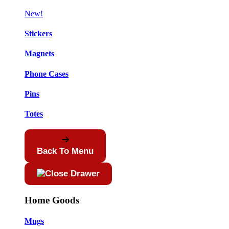
New!
Stickers
Magnets
Phone Cases
Pins
Totes
Back To Menu
Home Goods
Mugs