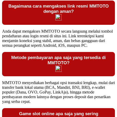
Bagaimana cara mengakses link resmi MMTOTO
dengan aman?
Anda dapat mengakses MMTOTO secara langsung melalui tombol
pendaftaran atau login resmi di situs ini. Link terenkripsi kami
menjamin koneksi yang stabil, aman, dan bebas gangguan dari
semua perangkat seperti Android, iOS, maupun PC.
Metode pembayaran apa saja yang tersedia di
MMTOTO?
MMTOTO menyediakan berbagai opsi transaksi lengkap, mulai dari
transfer bank lokal utama (BCA, Mandiri, BNI, BRI), e-wallet
populer (Dana, OVO, GoPay, LinkAja), hingga metode
pembayaran modern lainnya dengan proses deposit dan penarikan
yang serba cepat.
Game slot online apa saja yang sering