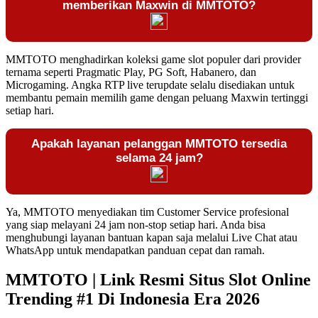
memberikan Maxwin di MMTOTO?
MMTOTO menghadirkan koleksi game slot populer dari provider
ternama seperti Pragmatic Play, PG Soft, Habanero, dan
Microgaming. Angka RTP live terupdate selalu disediakan untuk
membantu pemain memilih game dengan peluang Maxwin tertinggi
setiap hari.
Apakah layanan pelanggan MMTOTO tersedia
selama 24 jam?
Ya, MMTOTO menyediakan tim Customer Service profesional
yang siap melayani 24 jam non-stop setiap hari. Anda bisa
menghubungi layanan bantuan kapan saja melalui Live Chat atau
WhatsApp untuk mendapatkan panduan cepat dan ramah.
MMTOTO | Link Resmi Situs Slot Online
Trending #1 Di Indonesia Era 2026