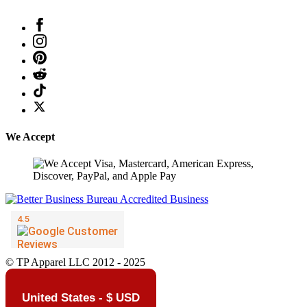
We Accept
© TP Apparel LLC 2012 - 2025
United States - $ USD