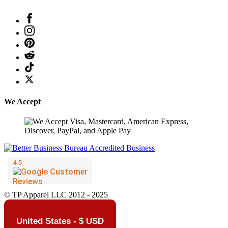
We Accept
© TP Apparel LLC 2012 - 2025
United States - $ USD