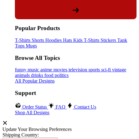
Popular Products
T-Shirts
Shorts
Hoodies
Hats
Kids T-Shirts
Stickers
Tank
Tops
Mugs
Browse All Topics
funny
music
anime
movies
television
sports
sci-fi
vintage
animals
drinks
food
politics
All Popular Designs
Support
Order Status
FAQ
Contact Us
Shop All Designs
Update Your Browsing Preferences
Shipping Country: