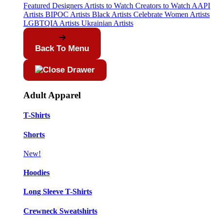
Featured Designers
Artists to Watch
Creators to Watch
AAPI
Artists
BIPOC Artists
Black Artists
Celebrate Women Artists
LGBTQIA Artists
Ukrainian Artists
Back To Menu
Adult Apparel
T-Shirts
Shorts
New!
Hoodies
Long Sleeve T-Shirts
Crewneck Sweatshirts