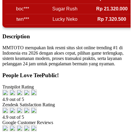
boc***
Sugar Rush
Rp 21.320.000
twn***
Lucky Neko
Rp 7.320.500
Description
MMTOTO merupakan link resmi situs slot online trending #1 di
Indonesia era 2026 dengan akses cepat, pilihan game terlengkap,
sistem keamanan modern, proses transaksi praktis, serta layanan
pelanggan 24 jam untuk pengalaman bermain yang nyaman.
People Love TeePublic!
Trustpilot Rating
4.9 out of 5
Zendesk Satisfaction Rating
4.9 out of 5
Google Customer Reviews