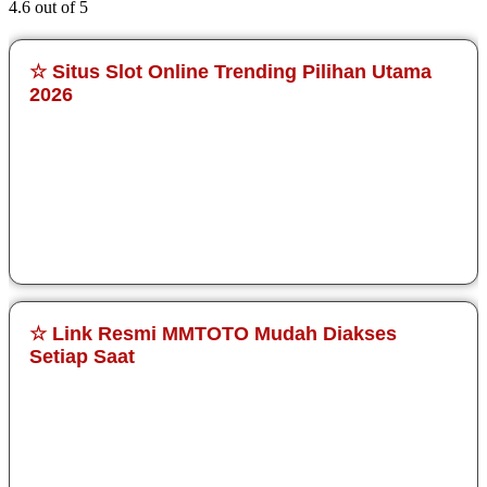
4.6 out of 5
☆ Situs Slot Online Trending Pilihan Utama
2026
Awalnya saya mencoba MMTOTO karena melihat banyak
pemain membicarakannya, ternyata platform ini memiliki
tampilan modern, akses yang mudah, dan pilihan permainan
slot online yang lengkap. Pengalaman bermain terasa lebih
nyaman dengan berbagai fitur menarik yang tersedia.
Kevin Ardiansyah
☆ Link Resmi MMTOTO Mudah Diakses
Setiap Saat
Menurut saya MMTOTO menjadi salah satu situs slot online
yang praktis digunakan. Proses akses cepat, navigasi
sederhana, dan performa website yang stabil membuat
aktivitas bermain menjadi lebih nyaman di berbagai
perangkat.