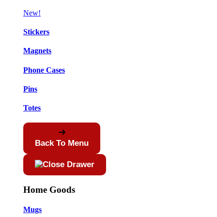
New!
Stickers
Magnets
Phone Cases
Pins
Totes
Back To Menu
Home Goods
Mugs