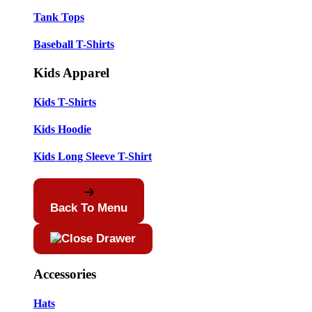
Tank Tops
Baseball T-Shirts
Kids Apparel
Kids T-Shirts
Kids Hoodie
Kids Long Sleeve T-Shirt
Back To Menu
Accessories
Hats