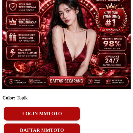
Color:
Topik
LOGIN MMTOTO
DAFTAR MMTOTO