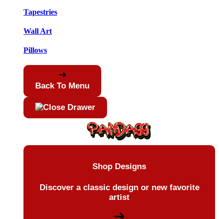
Tapestries
Wall Art
Pillows
Back To Menu
Shop Designs
Discover a classic design or new favorite
artist