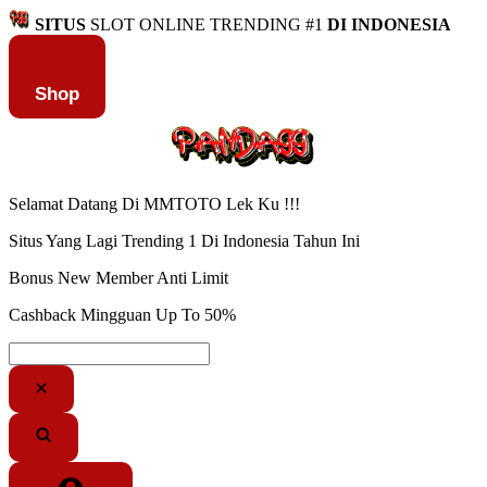
SITUS
SLOT ONLINE TRENDING #1
DI INDONESIA
Shop
Selamat Datang Di MMTOTO Lek Ku !!!
Situs Yang Lagi Trending 1 Di Indonesia Tahun Ini
Bonus New Member Anti Limit
Cashback Mingguan Up To 50%