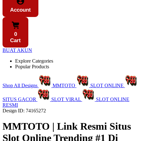
Account
0
Cart
BUAT AKUN
Explore Categories
Popular Products
Shop All Designs
MMTOTO
SLOT ONLINE
SITUS GACOR
SLOT VIRAL
SLOT ONLINE
RESMI
Design ID: 74165272
MMTOTO | Link Resmi Situs
Slot Online Trending #1 Di