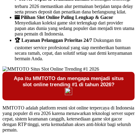
terbaru 2026 memastikan alur permainan berjalan tanpa delay
serta proses deposit dan penarikan dana berlangsung kilat.
🎰 Pilihan Slot Online Paling Lengkap & Gacor
Menyediakan koleksi game slot terlengkap dari provider
papan atas dunia yang sedang populer dan menjadi tren utama
para pemain di Indonesia.
🏆 Layanan Pelanggan Prioritas 24/7
Dukungan tim
customer service profesional yang siap memberikan bantuan
secara ramah, cepat, dan solutif setiap saat demi kenyamanan
bermain Anda.
Apa itu MMTOTO dan mengapa menjadi situs
slot online trending #1 di tahun 2026?
MMTOTO adalah platform resmi slot online terpercaya di Indonesia
yang populer di era 2026 karena menawarkan teknologi server super
cepat, sistem keamanan canggih, ketersediaan game slot gacor
dengan RTP tinggi, serta kemudahan akses anti-blokir bagi seluruh
pemain.