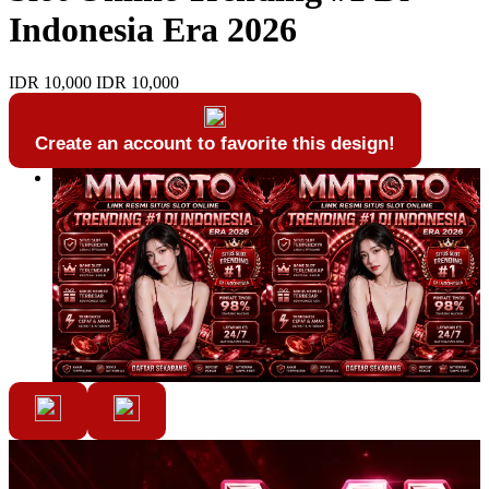
Indonesia Era 2026
IDR 10,000
IDR 10,000
Create an account to favorite this design!