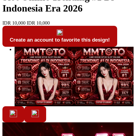
Indonesia Era 2026
IDR 10,000
IDR 10,000
Create an account to favorite this design!