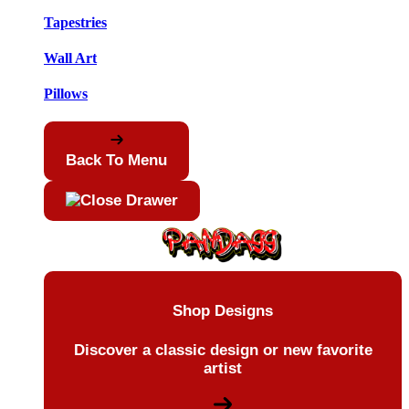
Tapestries
Wall Art
Pillows
Back To Menu
Shop Designs
Discover a classic design or new favorite
artist