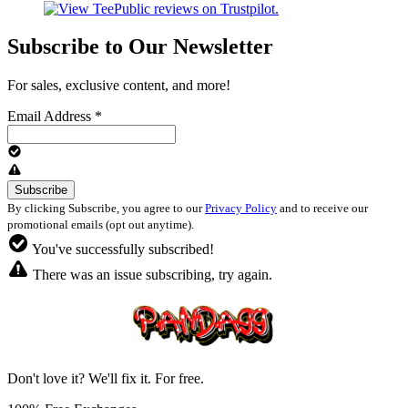
Subscribe to Our Newsletter
For sales, exclusive content, and more!
Email Address
*
By clicking Subscribe, you agree to our
Privacy Policy
and to receive our
promotional emails (opt out anytime).
You've successfully subscribed!
There was an issue subscribing, try again.
Don't love it? We'll fix it. For free.