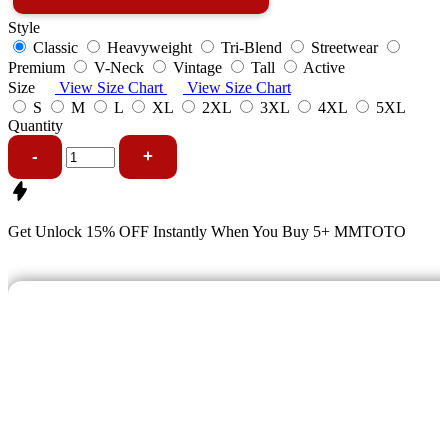
Style
Classic
Heavyweight
Tri-Blend
Streetwear
Premium
V-Neck
Vintage
Tall
Active
Size
View Size Chart
View Size Chart
S
M
L
XL
2XL
3XL
4XL
5XL
Quantity
-
+
Get
Unlock 15%
OFF Instantly When You Buy
5+ MMTOTO
🔥 MMTOTO | LINK RESMI SIT
TRENDING #1 DI INDONESIA
MMTOTO merupakan link resmi situs slot online t
2026 yang menghadirkan akses bermain cepat, se
terlengkap, serta provider populer dunia. Nikma