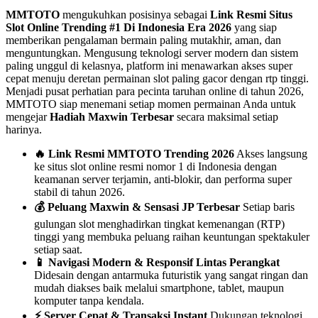
MMTOTO
mengukuhkan posisinya sebagai
Link Resmi Situs
Slot Online Trending #1 Di Indonesia Era 2026
yang siap
memberikan pengalaman bermain paling mutakhir, aman, dan
menguntungkan. Mengusung teknologi server modern dan sistem
paling unggul di kelasnya, platform ini menawarkan akses super
cepat menuju deretan permainan slot paling gacor dengan rtp tinggi.
Menjadi pusat perhatian para pecinta taruhan online di tahun 2026,
MMTOTO siap menemani setiap momen permainan Anda untuk
mengejar
Hadiah Maxwin Terbesar
secara maksimal setiap
harinya.
🔥 Link Resmi MMTOTO Trending 2026
Akses langsung
ke situs slot online resmi nomor 1 di Indonesia dengan
keamanan server terjamin, anti-blokir, dan performa super
stabil di tahun 2026.
💰 Peluang Maxwin & Sensasi JP Terbesar
Setiap baris
gulungan slot menghadirkan tingkat kemenangan (RTP)
tinggi yang membuka peluang raihan keuntungan spektakuler
setiap saat.
📱 Navigasi Modern & Responsif Lintas Perangkat
Didesain dengan antarmuka futuristik yang sangat ringan dan
mudah diakses baik melalui smartphone, tablet, maupun
komputer tanpa kendala.
⚡ Server Cepat & Transaksi Instant
Dukungan teknologi