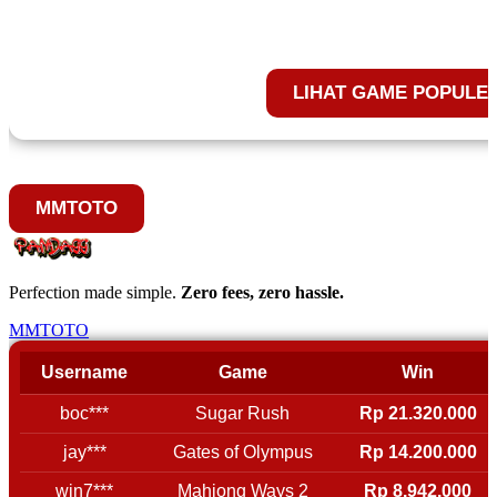
lebih nyaman dengan berbagai pilihan permainan sl
modern yang dirancang untuk memberikan hibur
LIHAT GAME POPULE
MMTOTO
Perfection made simple.
Zero fees, zero hassle.
MMTOTO
Username
Game
Win
boc***
Sugar Rush
Rp 21.320.000
jay***
Gates of Olympus
Rp 14.200.000
win7***
Mahjong Ways 2
Rp 8.942.000