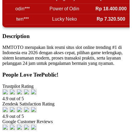
odin***
Power of Odin
Rp 18.400.000
twn***
Lucky Neko
Rp 7.320.500
Description
MMTOTO merupakan link resmi situs slot online trending #1 di
Indonesia era 2026 dengan akses cepat, pilihan game terlengkap,
sistem keamanan modern, proses transaksi praktis, serta layanan
pelanggan 24 jam untuk pengalaman bermain yang nyaman.
People Love TeePublic!
Trustpilot Rating
4.9 out of 5
Zendesk Satisfaction Rating
4.9 out of 5
Google Customer Reviews