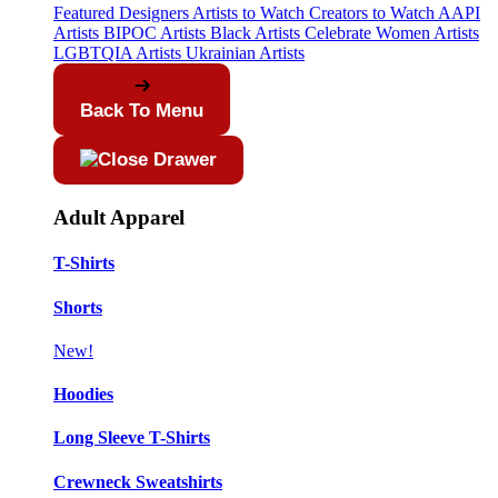
Featured Designers
Artists to Watch
Creators to Watch
AAPI
Artists
BIPOC Artists
Black Artists
Celebrate Women Artists
LGBTQIA Artists
Ukrainian Artists
Back To Menu
Adult Apparel
T-Shirts
Shorts
New!
Hoodies
Long Sleeve T-Shirts
Crewneck Sweatshirts