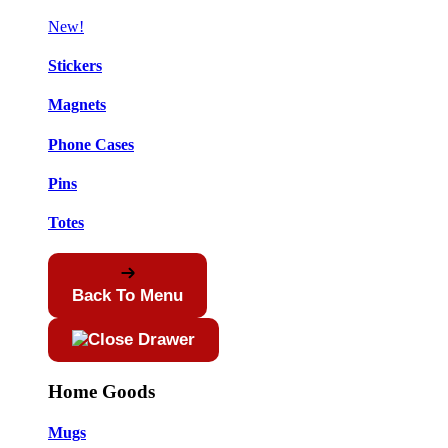
New!
Stickers
Magnets
Phone Cases
Pins
Totes
Back To Menu
Home Goods
Mugs