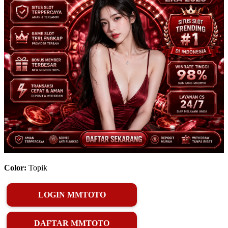
Color:
Topik
LOGIN MMTOTO
DAFTAR MMTOTO