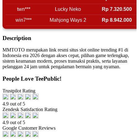
twn***
Lucky Neko
Rp 7.320.500
win7***
Mahjong Ways 2
Rp 8.942.000
Description
MMTOTO merupakan link resmi situs slot online trending #1 di
Indonesia era 2026 dengan akses cepat, pilihan game terlengkap,
sistem keamanan modern, proses transaksi praktis, serta layanan
pelanggan 24 jam untuk pengalaman bermain yang nyaman.
People Love TeePublic!
Trustpilot Rating
4.9 out of 5
Zendesk Satisfaction Rating
4.9 out of 5
Google Customer Reviews