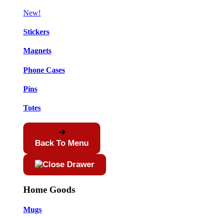
New!
Stickers
Magnets
Phone Cases
Pins
Totes
Back To Menu
Home Goods
Mugs