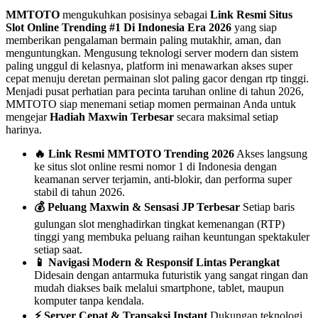
MMTOTO
mengukuhkan posisinya sebagai
Link Resmi Situs
Slot Online Trending #1 Di Indonesia Era 2026
yang siap
memberikan pengalaman bermain paling mutakhir, aman, dan
menguntungkan. Mengusung teknologi server modern dan sistem
paling unggul di kelasnya, platform ini menawarkan akses super
cepat menuju deretan permainan slot paling gacor dengan rtp tinggi.
Menjadi pusat perhatian para pecinta taruhan online di tahun 2026,
MMTOTO siap menemani setiap momen permainan Anda untuk
mengejar
Hadiah Maxwin Terbesar
secara maksimal setiap
harinya.
🔥 Link Resmi MMTOTO Trending 2026
Akses langsung
ke situs slot online resmi nomor 1 di Indonesia dengan
keamanan server terjamin, anti-blokir, dan performa super
stabil di tahun 2026.
💰 Peluang Maxwin & Sensasi JP Terbesar
Setiap baris
gulungan slot menghadirkan tingkat kemenangan (RTP)
tinggi yang membuka peluang raihan keuntungan spektakuler
setiap saat.
📱 Navigasi Modern & Responsif Lintas Perangkat
Didesain dengan antarmuka futuristik yang sangat ringan dan
mudah diakses baik melalui smartphone, tablet, maupun
komputer tanpa kendala.
⚡ Server Cepat & Transaksi Instant
Dukungan teknologi