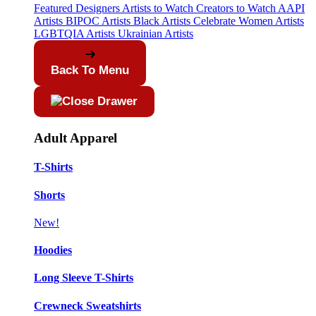
Featured Designers
Artists to Watch
Creators to Watch
AAPI
Artists
BIPOC Artists
Black Artists
Celebrate Women Artists
LGBTQIA Artists
Ukrainian Artists
Back To Menu
Adult Apparel
T-Shirts
Shorts
New!
Hoodies
Long Sleeve T-Shirts
Crewneck Sweatshirts