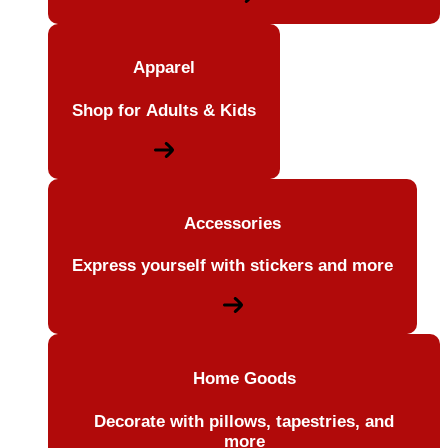
Apparel
Shop for Adults & Kids
Accessories
Express yourself with stickers and more
Home Goods
Decorate with pillows, tapestries, and
more