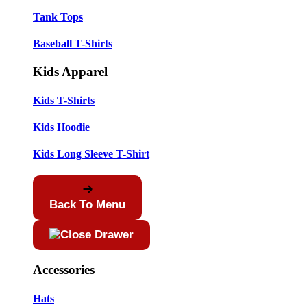
Tank Tops
Baseball T-Shirts
Kids Apparel
Kids T-Shirts
Kids Hoodie
Kids Long Sleeve T-Shirt
Back To Menu
Accessories
Hats