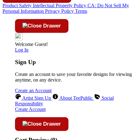
Product Safety
Intellectual Property Policy
CA: Do Not Sell My
Personal Information
Privacy Policy
Terms
Welcome Guest!
Log In
Sign Up
Create an account to save your favorite designs for viewing
anytime, on any device.
Create an Account
Artist Sign Up
About TeePublic
Social
Responsibility
Create Account
Cart Preview (0)