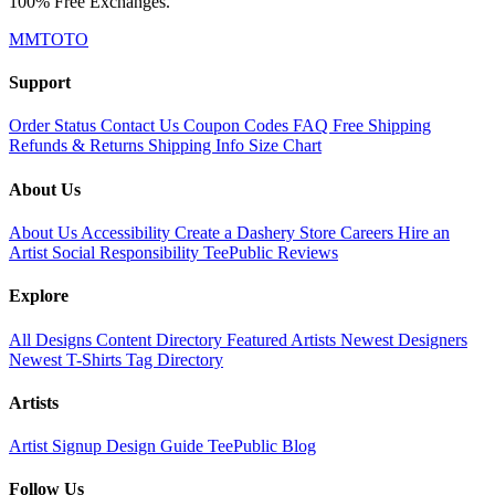
100% Free Exchanges.
MMTOTO
Support
Order Status
Contact Us
Coupon Codes
FAQ
Free Shipping
Refunds & Returns
Shipping Info
Size Chart
About Us
About Us
Accessibility
Create a Dashery Store
Careers
Hire an
Artist
Social Responsibility
TeePublic Reviews
Explore
All Designs
Content Directory
Featured Artists
Newest Designers
Newest T-Shirts
Tag Directory
Artists
Artist Signup
Design Guide
TeePublic Blog
Follow Us