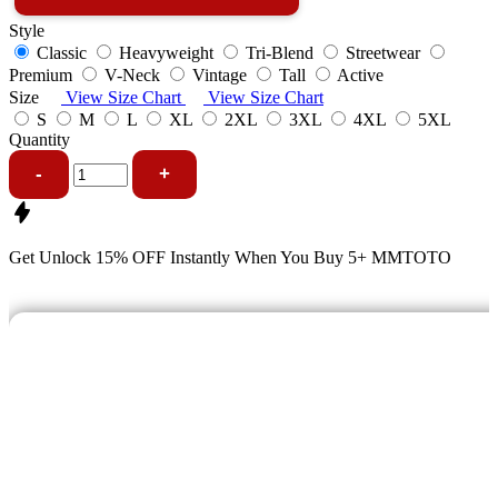
Style
Classic
Heavyweight
Tri-Blend
Streetwear
Premium
V-Neck
Vintage
Tall
Active
Size
View Size Chart
View Size Chart
S
M
L
XL
2XL
3XL
4XL
5XL
Quantity
-
+
Get
Unlock 15%
OFF Instantly When You Buy
5+ MMTOTO
🔥 MMTOTO | LINK RESMI SIT
TRENDING #1 DI INDONESIA
MMTOTO merupakan link resmi situs slot online t
2026 yang menghadirkan akses bermain cepat, se
terlengkap, serta provider populer dunia. Nikma