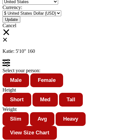
Currency:
Cancel
Katie:
5'10"
160
Select your person:
Male
Female
Height
Short
Med
Tall
Weight
Slim
Avg
Heavy
View Size Chart