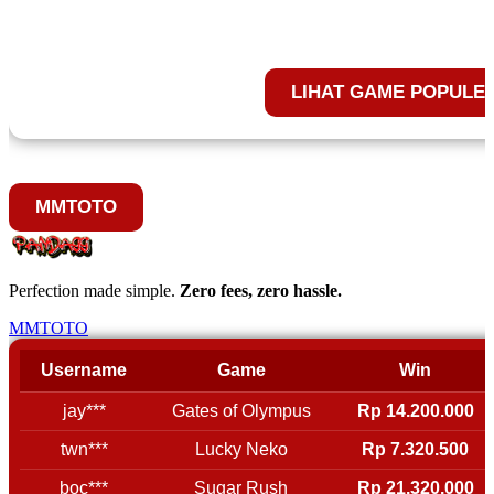
lebih nyaman dengan berbagai pilihan permainan sl
modern yang dirancang untuk memberikan hibur
LIHAT GAME POPULE
MMTOTO
Perfection made simple.
Zero fees, zero hassle.
MMTOTO
Username
Game
Win
jay***
Gates of Olympus
Rp 14.200.000
twn***
Lucky Neko
Rp 7.320.500
boc***
Sugar Rush
Rp 21.320.000