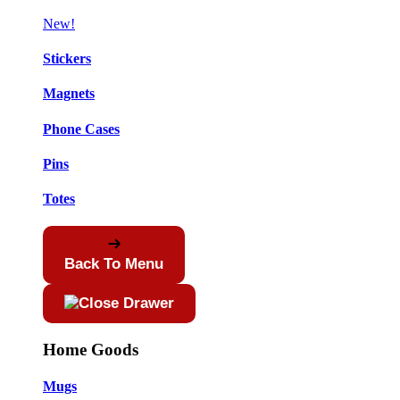
New!
Stickers
Magnets
Phone Cases
Pins
Totes
Back To Menu
Home Goods
Mugs