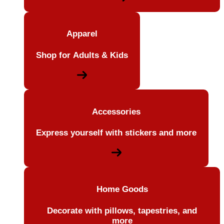
Apparel
Shop for Adults & Kids
Accessories
Express yourself with stickers and more
Home Goods
Decorate with pillows, tapestries, and
more