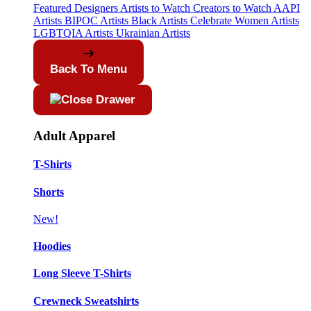
Featured Designers
Artists to Watch
Creators to Watch
AAPI
Artists
BIPOC Artists
Black Artists
Celebrate Women Artists
LGBTQIA Artists
Ukrainian Artists
Back To Menu
Adult Apparel
T-Shirts
Shorts
New!
Hoodies
Long Sleeve T-Shirts
Crewneck Sweatshirts