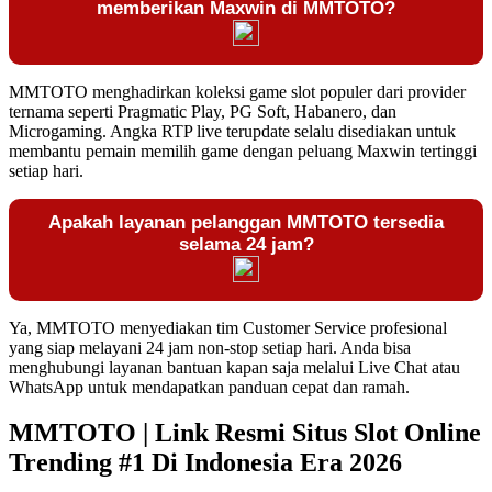
memberikan Maxwin di MMTOTO?
MMTOTO menghadirkan koleksi game slot populer dari provider
ternama seperti Pragmatic Play, PG Soft, Habanero, dan
Microgaming. Angka RTP live terupdate selalu disediakan untuk
membantu pemain memilih game dengan peluang Maxwin tertinggi
setiap hari.
Apakah layanan pelanggan MMTOTO tersedia
selama 24 jam?
Ya, MMTOTO menyediakan tim Customer Service profesional
yang siap melayani 24 jam non-stop setiap hari. Anda bisa
menghubungi layanan bantuan kapan saja melalui Live Chat atau
WhatsApp untuk mendapatkan panduan cepat dan ramah.
MMTOTO | Link Resmi Situs Slot Online
Trending #1 Di Indonesia Era 2026