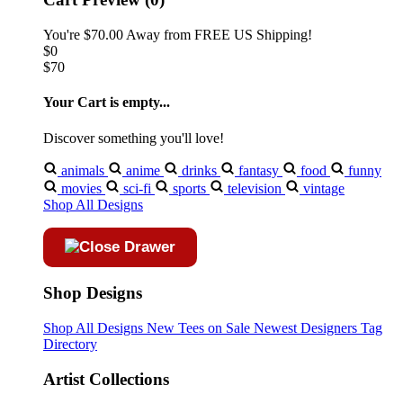
You're
$70.00
Away from
FREE US Shipping!
$0
$70
Your Cart is empty...
Discover something you'll love!
animals
anime
drinks
fantasy
food
funny
movies
sci-fi
sports
television
vintage
Shop All Designs
Shop Designs
Shop All Designs
New Tees on Sale
Newest Designers
Tag
Directory
Artist Collections