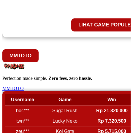
lebih nyaman dengan berbagai pilihan permainan sl
modern yang dirancang untuk memberikan hibur
LIHAT GAME POPULE
MMTOTO
Perfection made simple.
Zero fees, zero hassle.
MMTOTO
Username
Game
Win
boc***
Sugar Rush
Rp 21.320.000
twn***
Lucky Neko
Rp 7.320.500
zeu***
Koi Gate
Rp 5.715.000