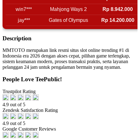
win7***
Mahjong Ways 2
Rp 8.942.000
jay***
Gates of Olympus
Rp 14.200.000
Description
MMTOTO merupakan link resmi situs slot online trending #1 di
Indonesia era 2026 dengan akses cepat, pilihan game terlengkap,
sistem keamanan modern, proses transaksi praktis, serta layanan
pelanggan 24 jam untuk pengalaman bermain yang nyaman.
People Love TeePublic!
Trustpilot Rating
4.9 out of 5
Zendesk Satisfaction Rating
4.9 out of 5
Google Customer Reviews