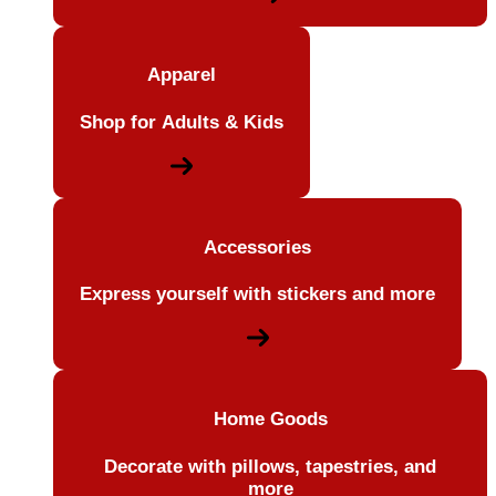
Apparel
Shop for Adults & Kids
Accessories
Express yourself with stickers and more
Home Goods
Decorate with pillows, tapestries, and
more