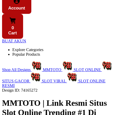
Account
0
Cart
BUAT AKUN
Explore Categories
Popular Products
Shop All Designs
MMTOTO
SLOT ONLINE
SITUS GACOR
SLOT VIRAL
SLOT ONLINE
RESMI
Design ID: 74165272
MMTOTO | Link Resmi Situs
Slot Online Trending #1 Di