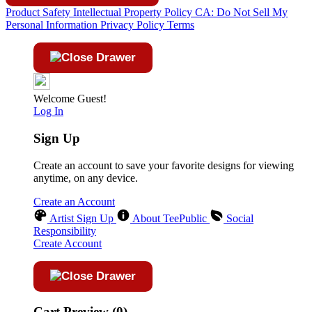
Product Safety
Intellectual Property Policy
CA: Do Not Sell My
Personal Information
Privacy Policy
Terms
Welcome Guest!
Log In
Sign Up
Create an account to save your favorite designs for viewing
anytime, on any device.
Create an Account
Artist Sign Up
About TeePublic
Social
Responsibility
Create Account
Cart Preview (0)