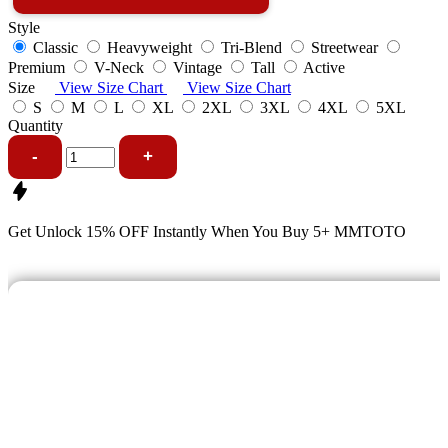
Style
Classic
Heavyweight
Tri-Blend
Streetwear
Premium
V-Neck
Vintage
Tall
Active
Size
View Size Chart
View Size Chart
S
M
L
XL
2XL
3XL
4XL
5XL
Quantity
-
+
Get
Unlock 15%
OFF Instantly When You Buy
5+ MMTOTO
🔥 MMTOTO | LINK RESMI SIT
TRENDING #1 DI INDONESIA
MMTOTO merupakan link resmi situs slot online t
2026 yang menghadirkan akses bermain cepat, se
terlengkap, serta provider populer dunia. Nikma