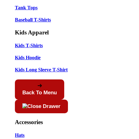
Tank Tops
Baseball T-Shirts
Kids Apparel
Kids T-Shirts
Kids Hoodie
Kids Long Sleeve T-Shirt
Back To Menu
Accessories
Hats